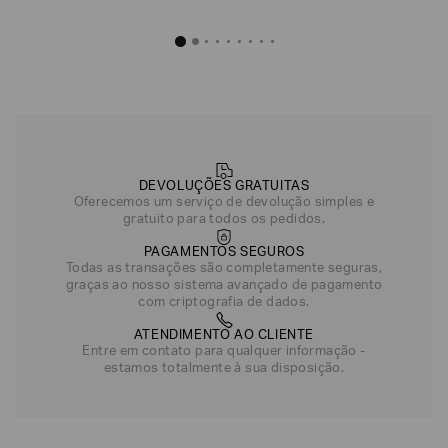
Kit 2 Camisetas de Algodão
Kit com 3 Cuecas Boxer
R$
500
,
00
R$
440
,
Preto/Preto
Branco/Branco
Preto
DEVOLUÇÕES GRATUITAS
Oferecemos um serviço de devolução simples e
gratuito para todos os pedidos.
PAGAMENTOS SEGUROS
Todas as transações são completamente seguras,
graças ao nosso sistema avançado de pagamento
com criptografia de dados.
ATENDIMENTO AO CLIENTE
Entre em contato para qualquer informação -
estamos totalmente à sua disposição.