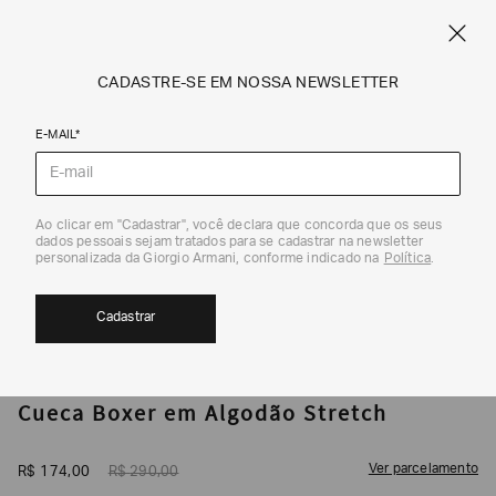
CUPOM SALE10: +10% OFF ADICIONAL NAS EXCLUSIVIDADES ONLINE
EM SALE A|X
ARMANI.COM.BR
0
CADASTRE-SE EM NOSSA NEWSLETTER
E-MAIL*
Underwear e Loungewear
Ao clicar em "Cadastrar", você declara que concorda que os seus
1
/
4
dados pessoais sejam tratados para se cadastrar na newsletter
40%
personalizada da Giorgio Armani, conforme indicado na
Política
.
Cadastrar
ARMANI EXCHANGE
Cueca Boxer em Algodão Stretch
Ver parcelamento
R$
174
,
00
R$
290
,
00