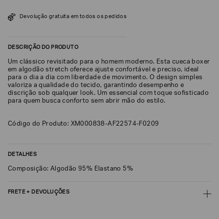
SOBRENOME*
Devolução gratuita em todos os pedidos
DESCRIÇÃO DO PRODUTO
DATA
DE
NASCIMENTO*
Um clássico revisitado para o homem moderno. Esta cueca boxer
em algodão stretch oferece ajuste confortável e preciso, ideal
para o dia a dia com liberdade de movimento. O design simples
valoriza a qualidade do tecido, garantindo desempenho e
discrição sob qualquer look. Um essencial com toque sofisticado
para quem busca conforto sem abrir mão do estilo.
Estou
interessado
Código do Produto: XM000838-AF22574-F0209
nas
seguintes
Marcas
e
tópicos
:
DETALHES
Selecionar
Composição: Algodão 95% Elastano 5%
todos
Giorgio
FRETE + DEVOLUÇÕES
Armani
CALCULAR FRETE
Emporio
Armani