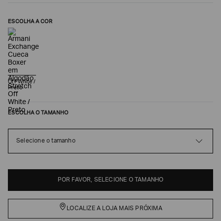
ESCOLHA A COR
Off White /
Preto
ESCOLHA O TAMANHO
Poderia
nos
Selecione o tamanho
contar
mais
sobre
você?
POR FAVOR, SELECIONE O TAMANHO
NOME*
LOCALIZE A LOJA MAIS PRÓXIMA