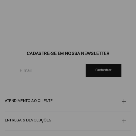
CADASTRE-SE EM NOSSA NEWSLETTER
Cadastrar
ATENDIMENTO AO CLIENTE
Contato
Meu pedido
Minha conta
ENTREGA & DEVOLUÇÕES
Pagamento
Nossos serviços
Envio e Embalagem
Guia de Tamanhos
Acompanhe seu Pedido