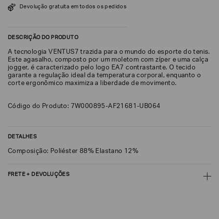
Devolução gratuita em todos os pedidos
SOBRENOME*
DESCRIÇÃO DO PRODUTO
DATA
A tecnologia VENTUS7 trazida para o mundo do esporte do tenis.
DE
NASCIMENTO*
Este agasalho, composto por um moletom com zíper e uma calça
jogger, é caracterizado pelo logo EA7 contrastante. O tecido
garante a regulação ideal da temperatura corporal, enquanto o
corte ergonômico maximiza a liberdade de movimento.
Código do Produto: 7W000895-AF21681-UB064
Estou
interessado
nas
seguintes
DETALHES
Marcas
e
tópicos
:
Composição: Poliéster 88% Elastano 12%
Selecionar
todos
FRETE + DEVOLUÇÕES
Giorgio
CALCULAR FRETE
Armani
Emporio
CALCULAR
Armani