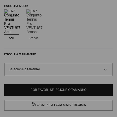
ESCOLHA A COR
Azul
Branco
ESCOLHA O TAMANHO
Selecione o tamanho
Poderia
nos
contar
mais
sobre
POR FAVOR, SELECIONE O TAMANHO
você?
NOME*
LOCALIZE A LOJA MAIS PRÓXIMA