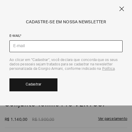
SPRING SUMMER SALE
ARMANI.COM.BR
0
CADASTRE-SE EM NOSSA NEWSLETTER
E-MAIL*
Conjuntos
1
/
5
Ao clicar em "Cadastrar", você declara que concorda que os seus
dados pessoais sejam tratados para se cadastrar na newsletter
EXCLUSIVIDADE ONLINE
40%
personalizada da Giorgio Armani, conforme indicado na
Política
.
Cadastrar
EA7
Conjunto Tennis Pro VENTUS7
Ver parcelamento
R$
1
.
140
,
00
R$
1
.
900
,
00