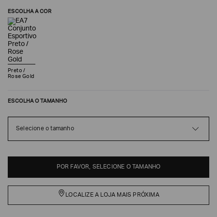
ESCOLHA A COR
Preto /
Rose Gold
ESCOLHA O TAMANHO
Selecione o tamanho
Poderia
nos
contar
mais
sobre
POR FAVOR, SELECIONE O TAMANHO
você?
NOME*
LOCALIZE A LOJA MAIS PRÓXIMA