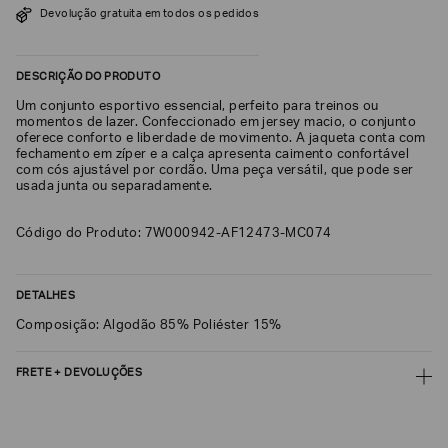
Devolução gratuita em todos os pedidos
SOBRENOME*
DESCRIÇÃO DO PRODUTO
DATA
Um conjunto esportivo essencial, perfeito para treinos ou
DE
NASCIMENTO*
momentos de lazer. Confeccionado em jersey macio, o conjunto
oferece conforto e liberdade de movimento. A jaqueta conta com
fechamento em zíper e a calça apresenta caimento confortável
com cós ajustável por cordão. Uma peça versátil, que pode ser
usada junta ou separadamente.
Estou
Código do Produto: 7W000942-AF12473-MC074
interessado
nas
seguintes
Marcas
e
DETALHES
tópicos
:
Composição: Algodão 85% Poliéster 15%
Selecionar
todos
FRETE + DEVOLUÇÕES
Giorgio
Armani
CALCULAR FRETE
Emporio
Armani