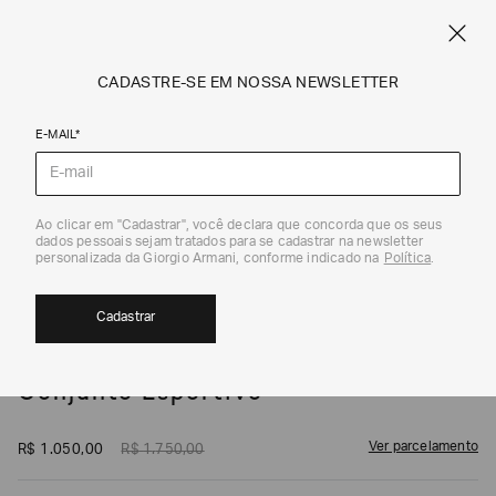
SPRING SUMMER SALE
ARMANI.COM.BR
0
CADASTRE-SE EM NOSSA NEWSLETTER
E-MAIL*
Conjuntos
1
/
6
Ao clicar em "Cadastrar", você declara que concorda que os seus
dados pessoais sejam tratados para se cadastrar na newsletter
EXCLUSIVIDADE ONLINE
40%
personalizada da Giorgio Armani, conforme indicado na
Política
.
Cadastrar
EA7
Conjunto Esportivo
Ver parcelamento
R$
1
.
050
,
00
R$
1
.
750
,
00