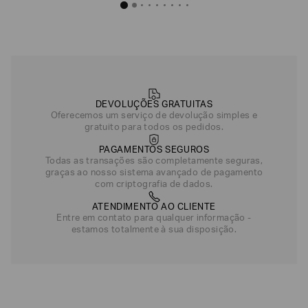
Conjunto Tennis Pro VENTUS7
R$
1
.
140
,
00
Azul
Branco
DEVOLUÇÕES GRATUITAS
Oferecemos um serviço de devolução simples e
gratuito para todos os pedidos.
PAGAMENTOS SEGUROS
Todas as transações são completamente seguras,
graças ao nosso sistema avançado de pagamento
com criptografia de dados.
ATENDIMENTO AO CLIENTE
Entre em contato para qualquer informação -
estamos totalmente à sua disposição.