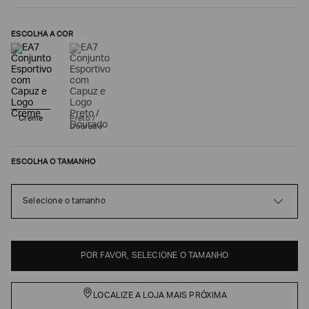
ESCOLHA A COR
Creme
Preto /
Dourado
ESCOLHA O TAMANHO
Poderia
nos
Selecione o tamanho
contar
mais
sobre
você?
POR FAVOR, SELECIONE O TAMANHO
NOME*
LOCALIZE A LOJA MAIS PRÓXIMA