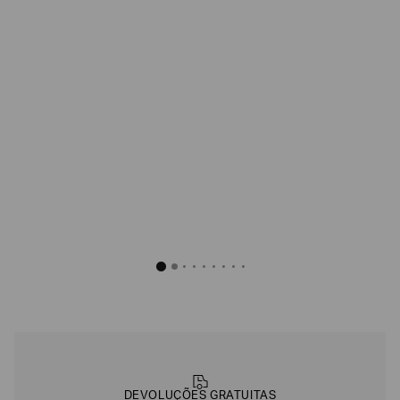
Conjunto Tennis 
R$
1
.
140
Azul
DEVOLUÇÕES GRATUITAS