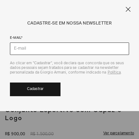
SPRING SUMMER SALE
ARMANI.COM.BR
0
CADASTRE-SE EM NOSSA NEWSLETTER
E-MAIL*
Conjuntos
1
/
5
Ao clicar em "Cadastrar", você declara que concorda que os seus
dados pessoais sejam tratados para se cadastrar na newsletter
EXCLUSIVIDADE ONLINE
40%
personalizada da Giorgio Armani, conforme indicado na
Política
.
Cadastrar
EA7
Conjunto Esportivo com Capuz e
Logo
Ver parcelamento
R$
900
,
00
R$
1
.
500
,
00