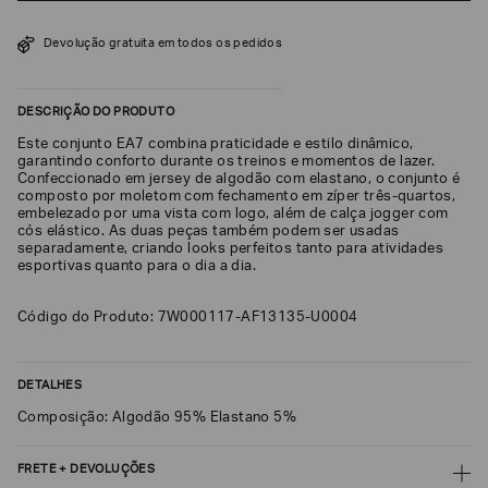
SOBRENOME*
Devolução gratuita em todos os pedidos
DATA
DESCRIÇÃO DO PRODUTO
DE
NASCIMENTO*
Este conjunto EA7 combina praticidade e estilo dinâmico,
garantindo conforto durante os treinos e momentos de lazer.
Confeccionado em jersey de algodão com elastano, o conjunto é
composto por moletom com fechamento em zíper três‑quartos,
embelezado por uma vista com logo, além de calça jogger com
cós elástico. As duas peças também podem ser usadas
separadamente, criando looks perfeitos tanto para atividades
Estou
interessado
esportivas quanto para o dia a dia.
nas
seguintes
Marcas
Código do Produto: 7W000117-AF13135-U0004
e
tópicos
:
Selecionar
todos
DETALHES
Composição: Algodão 95% Elastano 5%
Giorgio
Armani
Emporio
FRETE + DEVOLUÇÕES
Armani