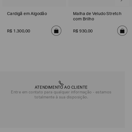
Cardigã em Algodão
Malha de Veludo Stretch
com Brilho
R$
1
.
300
,
00
R$
930
,
00
ATENDIMENTO AO CLIENTE
Entre em contato para qualquer informação - estamos
totalmente à sua disposição.