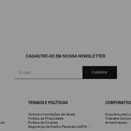
CADASTRE-SE EM NOSSA NEWSLETTER
Emporio
EA7
Armani
Armani
Exchange
Produtos
Armani/Silos
Armani
Cadastrar
Masculinos
Values
TERMOS E POLÍTICAS
CORPORATIV
Termos e Condições de Venda
Encontre uma Lo
Política de Privacidade
Trabalhe Conos
olsos
Política de Cookies
Armani/Values
Segurança de Dados Pessoais (LGPD)