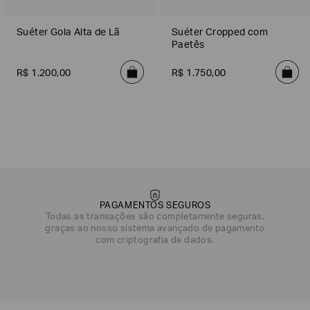
Suéter Gola Alta de Lã
Suéter Cropped com
Paetês
R$
1
.
200
,
00
R$
1
.
750
,
00
PAGAMENTOS SEGUROS
Todas as transações são completamente seguras,
graças ao nosso sistema avançado de pagamento
com criptografia de dados.
DATA DE NASCIMENTO*