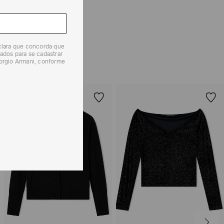
 produtos, o prazo é de até 7 (sete) dias corridos,
mento dos Produtos. E a troca pode ser feita em até 30
dos, a partir do seu recebimento sem custos adicionais.
solicitação Preencha o
Formulário de Devolução
.
eclara que concorda que
ados para se cadastrar
ões sobre as condições de troca ou devolução, consulte a
iorgio Armani, conforme
 e Devoluções
.
EXCLUSIVIDADE
ONLINE