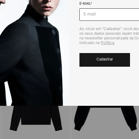
DEVOLUÇÃO
E-MAIL*
Para a Devolução de
contados do recebi
(trinta) dias corri
Para realizar essa 
Ao clicar em "Cadastrar", você d
RECOMENDADOS
os seus dados pessoais sejam trat
Para mais informaç
na newsletter personalizada da G
Política de Trocas
indicado na
Política
.
EXCLUSIVIDADE
Cadastrar
ONLINE