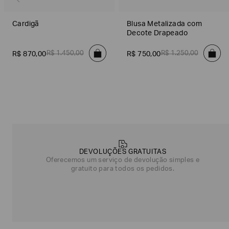
Cardigã
Blusa Metalizada com
Decote Drapeado
R$
1
.
450
,
00
R$
1
.
250
,
00
R$
870
,
00
R$
750
,
00
Poderia
nos
contar
DEVOLUÇÕES GRATUITAS
mais
Oferecemos um serviço de devolução simples e
sobre
gratuito para todos os pedidos.
você?
NOME*
SOBRENOME*