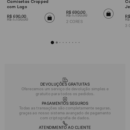
Camisetas Cropped
Ca
com Logo
Je
R$
690
,
00
R$
1
.
150
,
00
R$
690
,
00
R
R$
1
.
150
,
00
R$
2 CORES
3 
Blusa Jum
R$
690
,
Azul Claro
DEVOLUÇÕES GRATUITAS
Oferecemos um serviço de devolução simples e
gratuito para todos os pedidos.
PAGAMENTOS SEGUROS
Todas as transações são completamente seguras,
graças ao nosso sistema avançado de pagamento
com criptografia de dados.
ATENDIMENTO AO CLIENTE