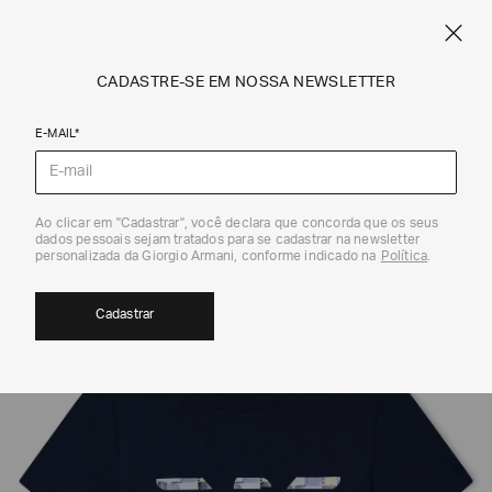
SPRING SUMMER SALE
ARMANI.COM.BR
0
CADASTRE-SE EM NOSSA NEWSLETTER
E-MAIL*
Camisetas
Ao clicar em "Cadastrar", você declara que concorda que os seus
dados pessoais sejam tratados para se cadastrar na newsletter
EXCLUSIVIDADE ONLINE
40%
personalizada da Giorgio Armani, conforme indicado na
Política
.
Cadastrar