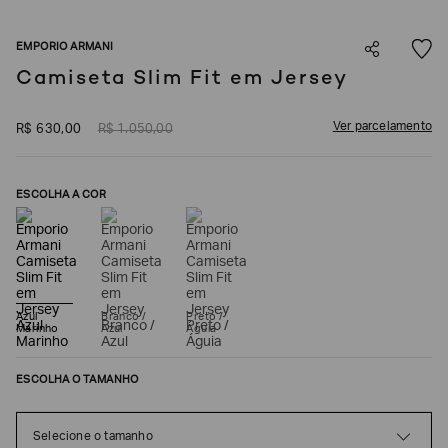
SOBRENOME*
EMPORIO ARMANI
Camiseta Slim Fit em Jersey
DATA
DE
NASCIMENTO*
Ver parcelamento
R$
630
,
00
R$
1
.
050
,
00
ESCOLHA A COR
Estou
interessado
nas
seguintes
Marcas
e
tópicos
:
Azul
Branco /
Preto /
Marinho
Azul
Águia
Selecionar
todos
ESCOLHA O TAMANHO
Giorgio
Armani
Emporio
Selecione o tamanho
Armani