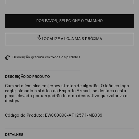
EA7
Armani
POR FAVOR, SELECIONE O TAMANHO
Exchange
Produtos
Femininos
LOCALIZE A LOJA MAIS PRÓXIMA
Produtos
Masculinos
Devolução gratuita em todos os pedidos
Armani/Silos
Armani
DESCRIÇÃO DO PRODUTO
Values
Camiseta feminina em jersey stretch de algodão. O icônico logo
eagle, símbolo histórico da Emporio Armani, se destaca nesta
Confirmar
peça, elevado por um padrão interno decorativo que valoriza o
suas
design.
preferências
Código do Produto: EW000896-AF12571-MB039
DETALHES