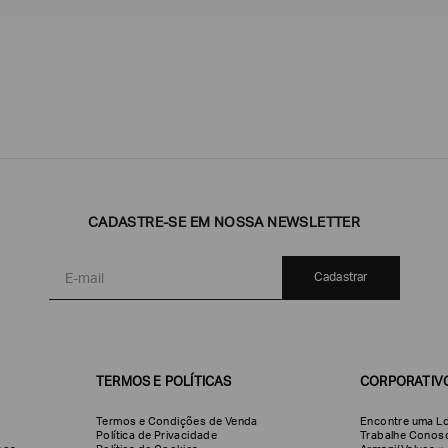
Emporio
EA7
Armani
CADASTRE-SE EM NOSSA NEWSLETTER
Armani
Exchange
Produtos
Armani/Silos
Armani
Masculinos
Values
Cadastrar
TERMOS E POLÍTICAS
CORPORATIV
Termos e Condições de Venda
Encontre uma Lo
Política de Privacidade
Trabalhe Conos