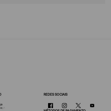
O
REDES SOCIAIS
ja
co