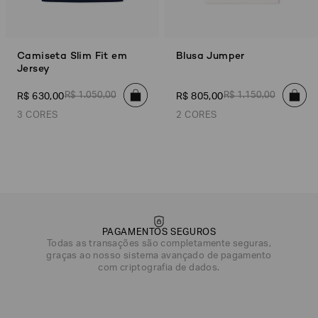
Camiseta Slim Fit em
Blusa Jumper
Jersey
R$
1
.
050
,
00
R$
1
.
150
,
00
R$
630
,
00
R$
805
,
00
3 CORES
2 CORES
Azul Marinho
Branco/Azul
Preto/Águia
Branco
Azul Claro
PAGAMENTOS SEGUROS
Todas as transações são completamente seguras,
graças ao nosso sistema avançado de pagamento
com criptografia de dados.
DATA DE NASCIMENTO*