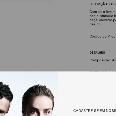
DESCRIÇÃO DO P
Camiseta femini
eagle, símbolo 
peça, elevado p
design.
Código do Pro
DETALHES
Composição: A
FRETE + DEVOLU
CALCULAR FRETE
Não sei meu CEP
CADASTRE-SE EM NOS
Os preços, prazos 