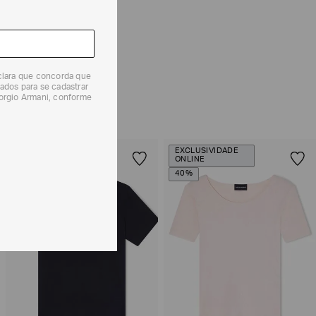
 produtos, o prazo é de até 7 (sete) dias corridos,
mento dos Produtos. E a troca pode ser feita em até 30
dos, a partir do seu recebimento sem custos adicionais.
eclara que concorda que
solicitação Preencha o
Formulário de Devolução
.
ados para se cadastrar
iorgio Armani, conforme
ões sobre as condições de troca ou devolução, consulte a
 e Devoluções
.
EXCLUSIVIDADE
EXCLUSIVIDADE
ONLINE
ONLINE
40%
40%