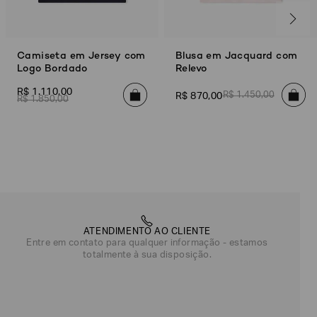
Camiseta em Jersey com
Blusa em Jacquard com
Logo Bordado
Relevo
R$
1
.
110
,
00
R$
1
.
450
,
00
R$
870
,
00
R$
1
.
850
,
00
ATENDIMENTO AO CLIENTE
Entre em contato para qualquer informação - estamos
totalmente à sua disposição.