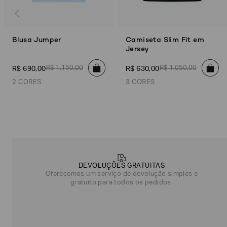
Blusa Jumper
Camiseta Slim Fit em
Jersey
R$
1
.
150
,
00
R$
1
.
050
,
00
R$
690
,
00
R$
630
,
00
2 CORES
3 CORES
Azul Claro
Branco
Preto/Águia
Azul Marinho
Branco/Azul
Poderia
nos
contar
mais
DEVOLUÇÕES GRATUITAS
sobre
Oferecemos um serviço de devolução simples e
você?
gratuito para todos os pedidos.
NOME*
SOBRENOME*