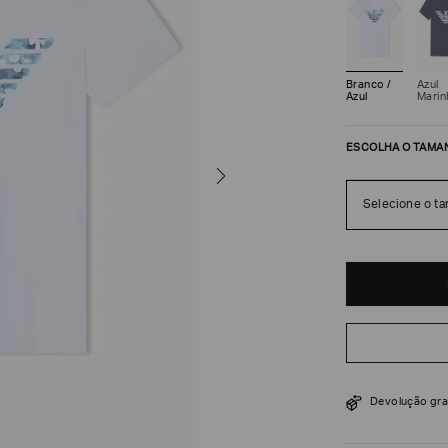
Branco /
Azul
Azul
Marin
ESCOLHA O TAMA
Selecione o t
R$
630
R$
1
.
050
Devolução gra