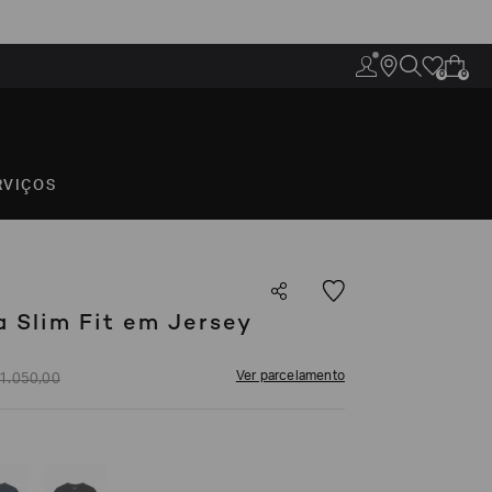
0
0
RVIÇOS
 Slim Fit em Jersey
Ver parcelamento
1
.
050
,
00