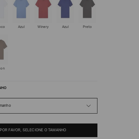
nco
Azul
Winery
Azul
Preto
con
NHO
amanho
POR FAVOR, SELECIONE O TAMANHO