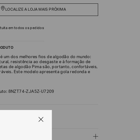
LOCALIZE A LOJA MAIS PRÓXIMA
tuita em todos os pedidos
RODUTO
é um dos melhores fios de algodão do mundo:
tural, resistência ao desgaste e à formação de
etas de algodão Pima são, portanto, confortáveis,
uráveis. Este modelo apresenta gola redonda e
duto: 8NZT74-ZJA5Z-U7209
lgodão 100%
ÇÕES