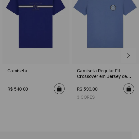
Camiseta
Camiseta Regular Fit
Crossover em Jersey de
Algodão
R$
540
,
00
R$
590
,
00
3 CORES
Indigo
Preto
Off White