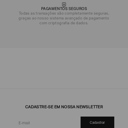
DATA DE NASCIMENTO*
PAGAMENTOS SEGUROS
Todas as transações são completamente seguras,
graças ao nosso sistema avançado de pagamento
com criptografia de dados.
Emporio
EA7
Armani
Armani
Exchange
Produtos
Armani/Silos
Armani
Masculinos
Values
CADASTRE-SE EM NOSSA NEWSLETTER
Cadastrar