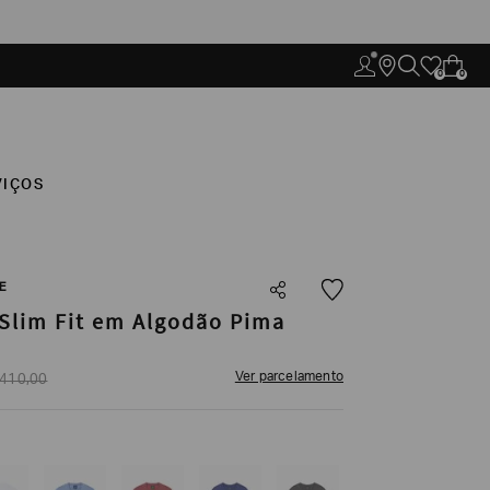
0
0
VIÇOS
E
Slim Fit em Algodão Pima
Ver parcelamento
410
,
00