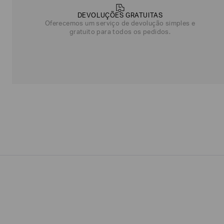
NOME*
SOBRENOME*
DEVOLUÇÕES GRATUITAS
Oferecemos um serviço de devolução simples e
gratuito para todos os pedidos.
Estou
interessado
nas
seguintes
Marcas
e
tópicos
:
Selecionar
todos
Giorgio
Armani
Produtos
Femininos
Confirmar
suas
preferências