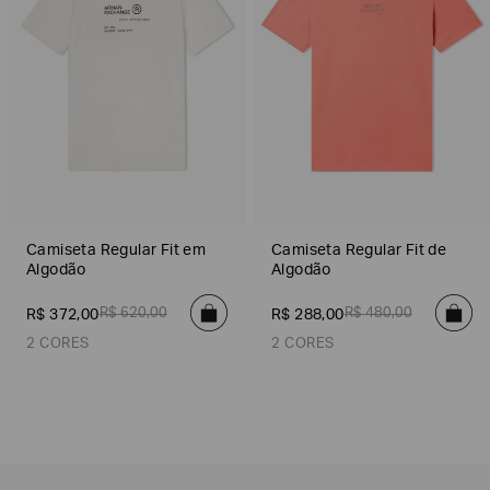
Camiseta Regular Fit em
Camiseta Regular Fit de
Algodão
Algodão
R$
620
,
00
R$
480
,
00
R$
372
,
00
R$
288
,
00
2 CORES
2 CORES
Off White
Preto
Laranja
Cinza