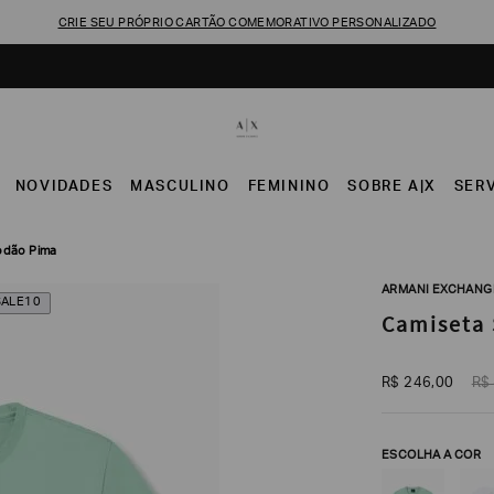
CRIE SEU PRÓPRIO CARTÃO COMEMORATIVO PERSONALIZADO
NOVIDADES
MASCULINO
FEMININO
SOBRE A|X
SER
godão Pima
ARMANI EXCHANG
SALE10
Camiseta 
R$
246
,
00
R$
ESCOLHA A COR