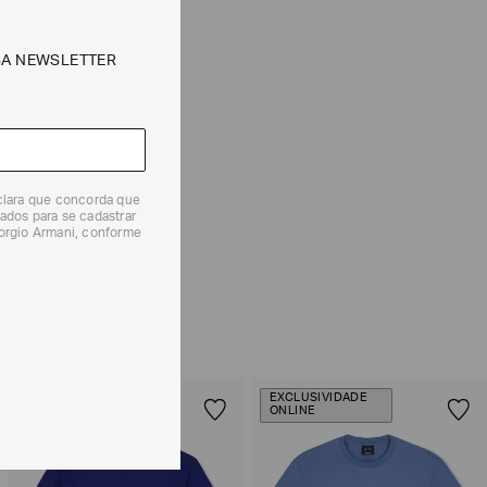
SA NEWSLETTER
CALCULAR
e tipos de entrega são válidos apenas para este produto
eclara que concorda que
ados para se cadastrar
iorgio Armani, conforme
 produtos, o prazo é de até 7 (sete) dias corridos,
mento dos Produtos. E a troca pode ser feita em até 30
dos, a partir do seu recebimento sem custos adicionais.
solicitação Preencha o
Formulário de Devolução
.
ões sobre as condições de troca ou devolução, consulte a
 e Devoluções
.
EXCLUSIVIDADE
ONLINE