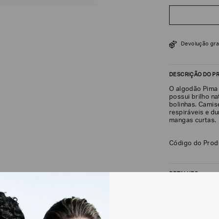
R$
246
R$
410
Devolução gra
DESCRIÇÃO DO P
O algodão Pima 
possui brilho na
bolinhas. Camis
respiráveis e d
mangas curtas.
Código do Pro
DETALHES
Composição: A
FRETE + DEVOLU