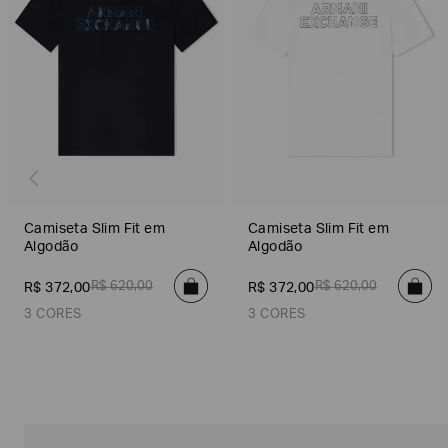
Camiseta Slim Fit em
Camiseta Slim Fit em
Algodão
Algodão
R$
620
,
00
R$
620
,
00
R$
372
,
00
R$
372
,
00
3 CORES
3 CORES
Poderia
nos
contar
Azul Marinho
Off White
Preto
Off White
Preto
Azul Marinho
mais
sobre
você?