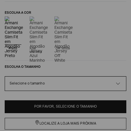
ESCOLHA A COR
Preto
Azul
Off White
Marinho
ESCOLHA O TAMANHO
Poderia
nos
Selecione o tamanho
contar
mais
sobre
você?
POR FAVOR, SELECIONE O TAMANHO
NOME*
LOCALIZE A LOJA MAIS PRÓXIMA