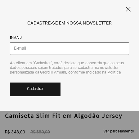
CUPOM SALE10: +10% OFF ADICIONAL NAS EXCLUSIVIDADES ONLINE
EM SALE A|X
ARMANI.COM.BR
0
CADASTRE-SE EM NOSSA NEWSLETTER
E-MAIL*
Camisetas
Ao clicar em "Cadastrar", você declara que concorda que os seus
1
/
5
dados pessoais sejam tratados para se cadastrar na newsletter
40%
personalizada da Giorgio Armani, conforme indicado na
Política
.
Cadastrar
ARMANI EXCHANGE
Camiseta Slim Fit em Algodão Jersey
Ver parcelamento
R$
348
,
00
R$
580
,
00