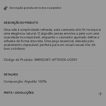
SOBRENOME*
Devolução gratuita em todos os pedidos
DESCRIÇÃO DO PRODUTO
DATA
DE
NASCIMENTO*
Uma ode à simplicidade refinada, esta camiseta slim fit incorpora
uma elegância natural. O algodão jersey envolve a pele com uma
suavidade incomparável, enquanto o caimento ajustado define a
silhueta de forma discreta. Uma peça essencial, elevada pelo
acabamento impecável, perfeita para um visual casual chic de
luxo cotidiano.
Estou
interessado
Código do Produto: XM002467-AF10356-UC001
nas
seguintes
Marcas
e
tópicos
:
DETALHES
Selecionar
Composição: Algodão 100%
todos
Giorgio
FRETE + DEVOLUÇÕES
Armani
CALCULAR FRETE
Emporio
Armani