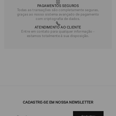
PAGAMENTOS SEGUROS
Todas as transações são completamente seguras,
graças ao nosso sistema avançado de pagamento
com criptografia de dados.
ATENDIMENTO AO CLIENTE
Entre em contato para qualquer informação -
estamos totalmente à sua disposição.
CADASTRE-SE EM NOSSA NEWSLETTER