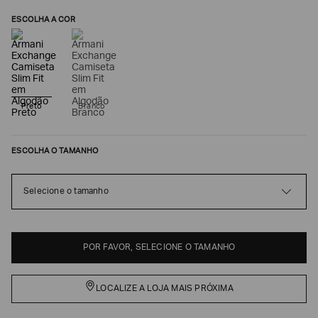
ESCOLHA A COR
Preto
Branco
ESCOLHA O TAMANHO
Poderia
Selecione o tamanho
nos
contar
mais
sobre
você?
POR FAVOR, SELECIONE O TAMANHO
NOME*
LOCALIZE A LOJA MAIS PRÓXIMA