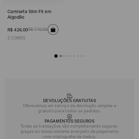
Camiseta Slim Fit em
Algodão
R$
710
,
00
R$
426
,
00
2 CORES
Camiseta Slim Fit em Algodão
R$
426
,
00
Preto
Branco
DEVOLUÇÕES GRATUITAS
Oferecemos um serviço de devolução simples e
gratuito para todos os pedidos.
PAGAMENTOS SEGUROS
Todas as transações são completamente seguras,
graças ao nosso sistema avançado de pagamento
com criptografia de dados.