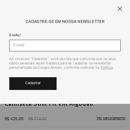
CUPOM SALE10: +10% OFF ADICIONAL NAS EXCLUSIVIDADES ONLINE
EM SALE A|X
ARMANI.COM.BR
0
CADASTRE-SE EM NOSSA NEWSLETTER
E-MAIL*
Camisetas
1
/
5
Ao clicar em "Cadastrar", você declara que concorda que os seus
dados pessoais sejam tratados para se cadastrar na newsletter
40%
personalizada da Giorgio Armani, conforme indicado na
Política
.
Cadastrar
ARMANI EXCHANGE
Camiseta Slim Fit em Algodão
Ver parcelamento
R$
426
,
00
R$
710
,
00