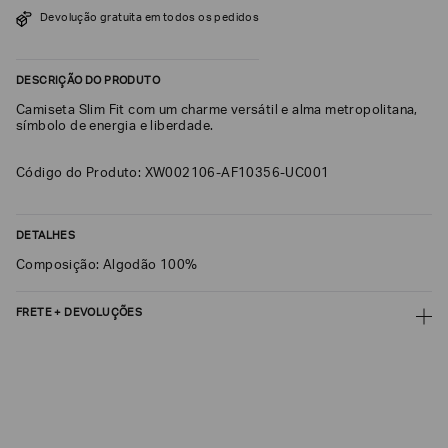
SOBRENOME*
Devolução gratuita em todos os pedidos
DESCRIÇÃO DO PRODUTO
DATA
DE
Camiseta Slim Fit com um charme versátil e alma metropolitana,
NASCIMENTO*
símbolo de energia e liberdade.
Código do Produto: XW002106-AF10356-UC001
Estou
DETALHES
interessado
nas
Composição: Algodão 100%
seguintes
Marcas
e
tópicos
:
FRETE + DEVOLUÇÕES
Selecionar
CALCULAR FRETE
todos
Giorgio
CALCULAR
Armani
Não sei meu CEP
Emporio
Armani