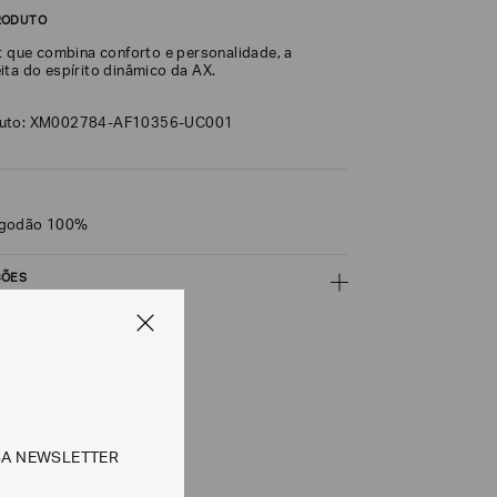
RODUTO
it que combina conforto e personalidade, a
ita do espírito dinâmico da AX.
duto: XM002784-AF10356-UC001
lgodão 100%
ÇÕES
CALCULAR
e tipos de entrega são válidos apenas para este produto
SA NEWSLETTER