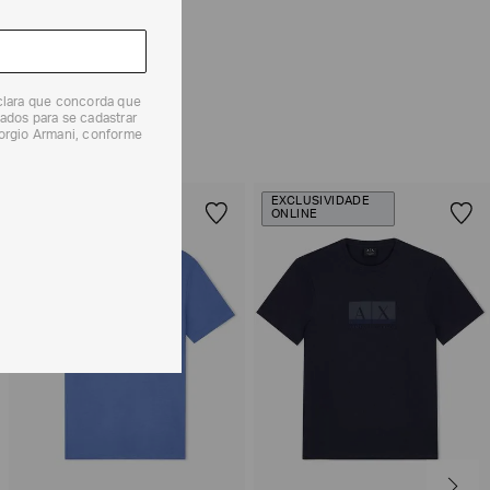
 produtos, o prazo é de até 7 (sete) dias corridos,
mento dos Produtos. E a troca pode ser feita em até 30
dos, a partir do seu recebimento sem custos adicionais.
solicitação Preencha o
Formulário de Devolução
.
eclara que concorda que
ados para se cadastrar
ões sobre as condições de troca ou devolução, consulte a
iorgio Armani, conforme
 e Devoluções
.
EXCLUSIVIDADE
ONLINE