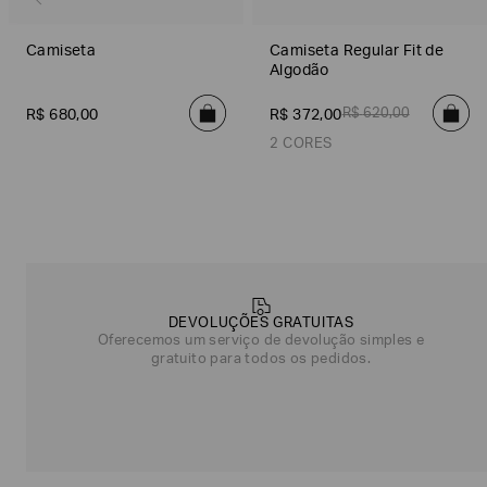
Camiseta
Camiseta Regular Fit de
Algodão
R$
620
,
00
R$
680
,
00
R$
372
,
00
2 CORES
Laranja
Bege
Off White
Preto
Off
Poderia
nos
contar
DEVOLUÇÕES GRATUITAS
mais
Oferecemos um serviço de devolução simples e
sobre
gratuito para todos os pedidos.
você?
NOME*
SOBRENOME*