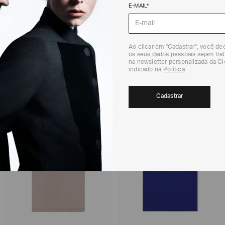
DEVOLUÇÃO
E-MAIL*
Para a Devolução de
contados do recebi
(trinta) dias corri
Para realizar essa 
Ao clicar em "Cadastrar", você d
RECOMENDADOS
os seus dados pessoais sejam trat
Para mais informaç
na newsletter personalizada da G
Política de Trocas
indicado na
Política
.
Cadastrar