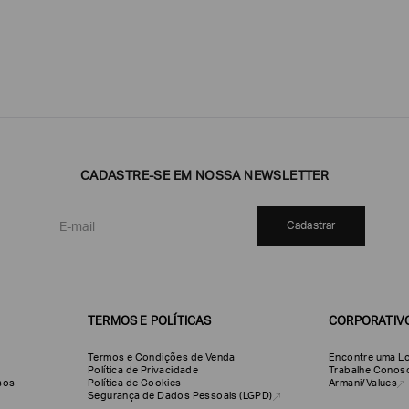
CADASTRE-SE EM NOSSA NEWSLETTER
Emporio
EA7
Armani
Armani
Exchange
Produtos
Armani/Silos
Armani
Cadastrar
Masculinos
Values
TERMOS E POLÍTICAS
CORPORATIV
Termos e Condições de Venda
Encontre uma Lo
Política de Privacidade
Trabalhe Conos
olsos
Política de Cookies
Armani/Values
Segurança de Dados Pessoais (LGPD)