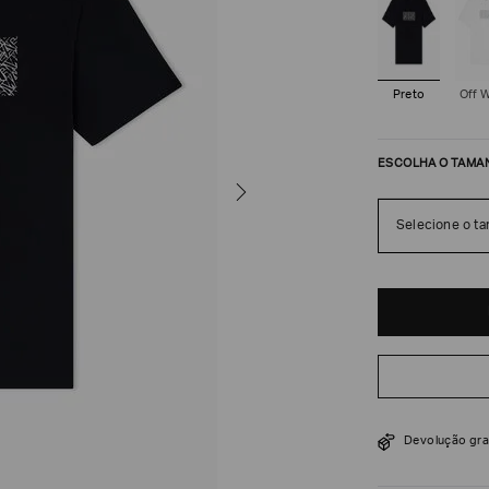
Preto
Off 
ESCOLHA O TAMA
Selecione o t
R$
288
R$
480
Devolução gra