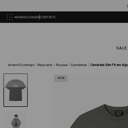
ARMANI.COM.BR
CONTATO
SALE
Armani Exchange
Masculino
Roupas
Camisetas
Camiseta Slim Fit em Al
40%