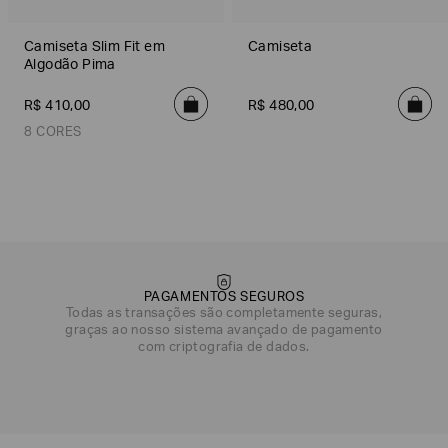
Camiseta Slim Fit em
Camiseta
Algodão Pima
R$
410
,
00
R$
480
,
00
8 CORES
Branco
Indigo
Winery
Verde
Azul
Preto
Falc
PAGAMENTOS SEGUROS
Todas as transações são completamente seguras,
graças ao nosso sistema avançado de pagamento
com criptografia de dados.
DATA DE NASCIMENTO*