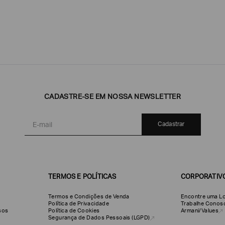
CADASTRE-SE EM NOSSA NEWSLETTER
Emporio
EA7
Armani
Armani
Exchange
Produtos
Armani/Silos
Armani
Cadastrar
Masculinos
Values
TERMOS E POLÍTICAS
CORPORATIV
Termos e Condições de Venda
Encontre uma Lo
Política de Privacidade
Trabalhe Conos
olsos
Política de Cookies
Armani/Values
Segurança de Dados Pessoais (LGPD)