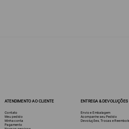
Estou
interessado
nas
seguintes
Marcas
e
tópicos
:
Selecionar
todos
Giorgio
Armani
Produtos
Femininos
Confirmar
suas
preferências
ATENDIMENTO AO CLIENTE
ENTREGA & DEVOLUÇÕES
Contato
Envio e Embalagem
Meu pedido
Acompanhe seu Pedido
Minha conta
Devoluções, Trocas e Reemb
Pagamento