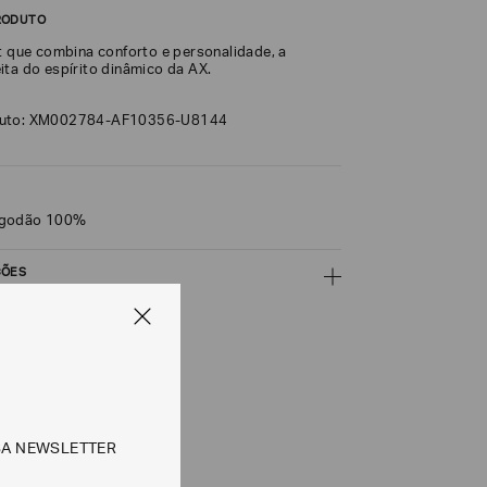
RODUTO
it que combina conforto e personalidade, a
ita do espírito dinâmico da AX.
duto: XM002784-AF10356-U8144
lgodão 100%
ÇÕES
CALCULAR
e tipos de entrega são válidos apenas para este produto
SA NEWSLETTER