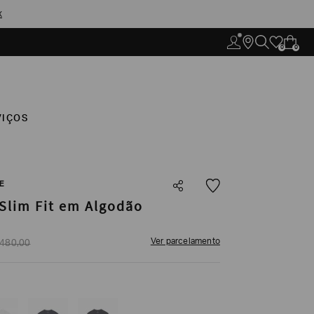
X
0
0
VIÇOS
E
Slim Fit em Algodão
Ver parcelamento
480
,
00