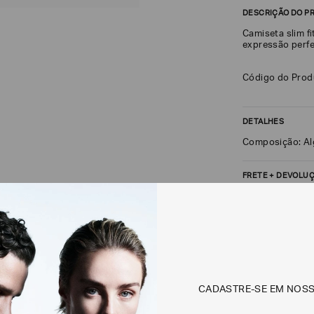
DESCRIÇÃO DO P
Camiseta slim f
expressão perfe
Código do Pro
DETALHES
Composição: A
FRETE + DEVOLU
CALCULAR FRETE
Não sei meu CEP
Os preços, prazos 
CADASTRE-SE EM NOS
em consulta.