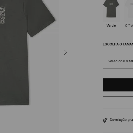
Verde
Off 
ESCOLHA O TAMA
Selecione o t
R$
288
R$
480
Devolução gra