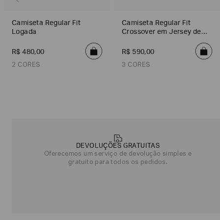
Camiseta Regular Fit
Camiseta Regular Fit
Logada
Crossover em Jersey de
Algodão
R$
480
,
00
R$
590
,
00
2 CORES
3 CORES
Preto
Off White/Cinza
Indigo
Preto
Preto
Falcon
Off White
Azul
Poderia
nos
contar
DEVOLUÇÕES GRATUITAS
mais
Oferecemos um serviço de devolução simples e
sobre
gratuito para todos os pedidos.
você?
NOME*
SOBRENOME*