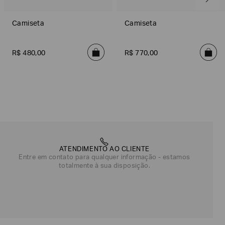
Camiseta
Camiseta
R$
480
,
00
R$
770
,
00
on
Azul
Branco
Indigo
Winery
Verde
Azul
Preto
ATENDIMENTO AO CLIENTE
Entre em contato para qualquer informação - estamos
totalmente à sua disposição.