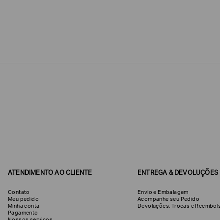
Estou
interessado
nas
seguintes
Marcas
e
tópicos
:
Selecionar
todos
Giorgio
Armani
Produtos
Femininos
Confirmar
suas
preferências
ATENDIMENTO AO CLIENTE
ENTREGA & DEVOLUÇÕES
Contato
Envio e Embalagem
Meu pedido
Acompanhe seu Pedido
Minha conta
Devoluções, Trocas e Reemb
Pagamento