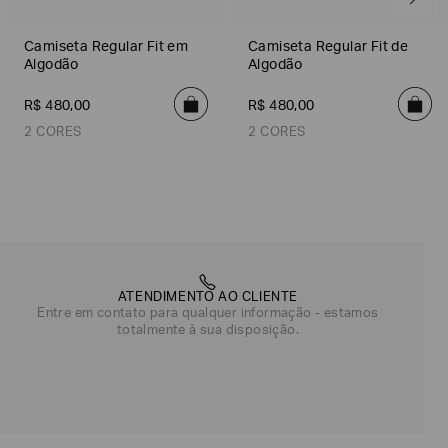
Camiseta Regular Fit em
Camiseta Regular Fit de
Algodão
Algodão
R$
480
,
00
R$
480
,
00
2 CORES
2 CORES
Azul Marinho
Preto
Cinza
Laranja
ATENDIMENTO AO CLIENTE
Entre em contato para qualquer informação - estamos
totalmente à sua disposição.