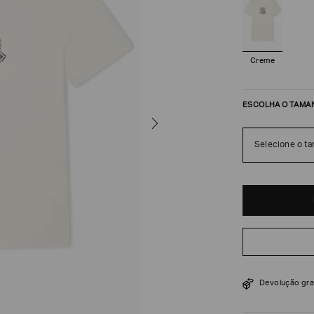
Creme
ESCOLHA O TAMA
Selecione o t
R$
318
R$
530
Devolução gra