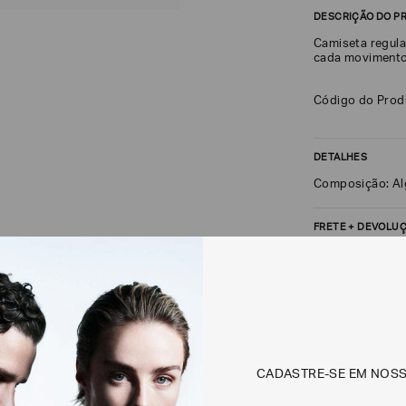
DESCRIÇÃO DO P
Camiseta regula
cada movimento
Código do Pro
DETALHES
Composição: A
FRETE + DEVOLU
CALCULAR FRETE
Não sei meu CEP
Os preços, prazos 
CADASTRE-SE EM NOS
em consulta.