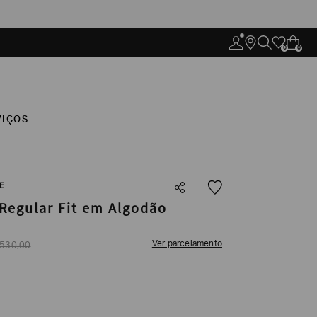
0
0
VIÇOS
E
Regular Fit em Algodão
Ver parcelamento
530
,
00