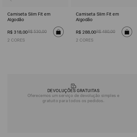
Camiseta Slim Fit em
Camiseta Slim Fit em
Algodão
Algodão
R$
530
,
00
R$
480
,
00
R$
318
,
00
R$
288
,
00
2 CORES
2 CORES
Off White
Azul Marinho
Off White
Azul Marinho
Poderia
nos
contar
DEVOLUÇÕES GRATUITAS
mais
Oferecemos um serviço de devolução simples e
sobre
gratuito para todos os pedidos.
você?
NOME*
SOBRENOME*