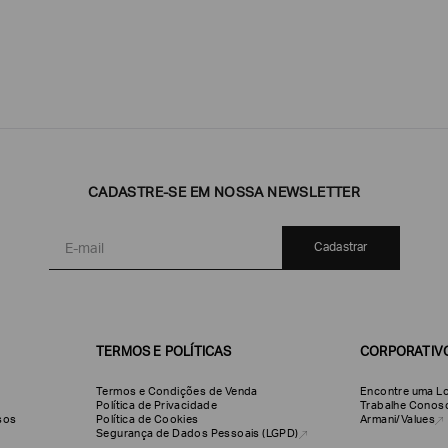
CADASTRE-SE EM NOSSA NEWSLETTER
Emporio
EA7
Armani
Armani
Exchange
Produtos
Armani/Silos
Armani
Cadastrar
Masculinos
Values
TERMOS E POLÍTICAS
CORPORATIV
Termos e Condições de Venda
Encontre uma Lo
Política de Privacidade
Trabalhe Conos
olsos
Política de Cookies
Armani/Values
Segurança de Dados Pessoais (LGPD)