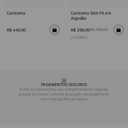
Camiseta
Camiseta Slim Fit em
Algodão
R$
480
,
00
R$
440
,
00
R$
288
,
00
2 CORES
Off White
Preto
PAGAMENTOS SEGUROS
Todas as transações são completamente seguras,
graças ao nosso sistema avançado de pagamento
com criptografia de dados.
DATA DE NASCIMENTO*