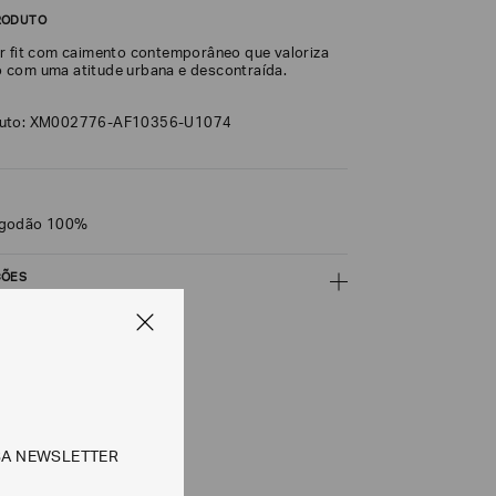
RODUTO
r fit com caimento contemporâneo que valoriza
 com uma atitude urbana e descontraída.
duto: XM002776-AF10356-U1074
lgodão 100%
ÇÕES
CALCULAR
e tipos de entrega são válidos apenas para este produto
SA NEWSLETTER