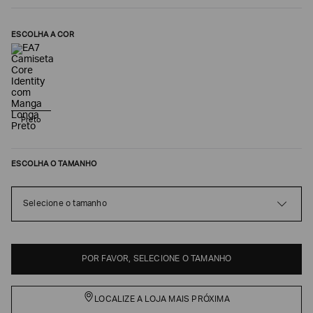
ESCOLHA A COR
Preto
ESCOLHA O TAMANHO
Poderia
nos
Selecione o tamanho
contar
mais
sobre
você?
POR FAVOR, SELECIONE O TAMANHO
NOME*
LOCALIZE A LOJA MAIS PRÓXIMA