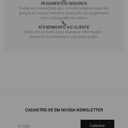
PAGAMENTOS SEGUROS
Todas as transações são completamente seguras,
graças ao nosso sistema avançado de pagamento
com criptografia de dados.
ATENDIMENTO AO CLIENTE
Entre em contato para qualquer informação -
estamos totalmente à sua disposição.
CADASTRE-SE EM NOSSA NEWSLETTER
Cadastrar