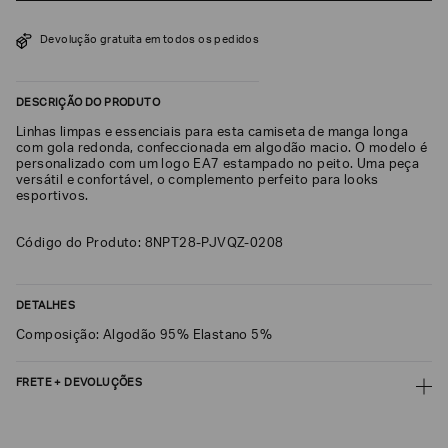
SOBRENOME*
Devolução gratuita em todos os pedidos
DATA
DESCRIÇÃO DO PRODUTO
DE
NASCIMENTO*
Linhas limpas e essenciais para esta camiseta de manga longa
com gola redonda, confeccionada em algodão macio. O modelo é
personalizado com um logo EA7 estampado no peito. Uma peça
versátil e confortável, o complemento perfeito para looks
esportivos.
Estou
interessado
Código do Produto: 8NPT28-PJVQZ-0208
nas
seguintes
Marcas
e
DETALHES
tópicos
:
Selecionar
Composição: Algodão 95% Elastano 5%
todos
FRETE + DEVOLUÇÕES
Giorgio
Armani
CALCULAR FRETE
Emporio
Armani