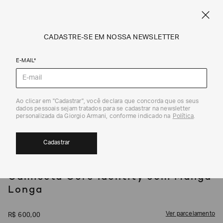
SPRING SUMMER SALE
ARMANI.COM.BR
0
CADASTRE-SE EM NOSSA NEWSLETTER
E-MAIL*
Camisetas e Polos
1
/
5
Ao clicar em "Cadastrar", você declara que concorda que os seus
dados pessoais sejam tratados para se cadastrar na newsletter
EXCLUSIVIDADE ONLINE
personalizada da Giorgio Armani, conforme indicado na
Política
.
Cadastrar
EA7
Camiseta Core Identity com Manga
Longa
Ver parcelamento
R$
600
,
00