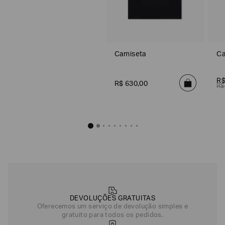
Camiseta
Ca
R
R$
630
,
00
R$
DEVOLUÇÕES GRATUITAS
Oferecemos um serviço de devolução simples e
gratuito para todos os pedidos.