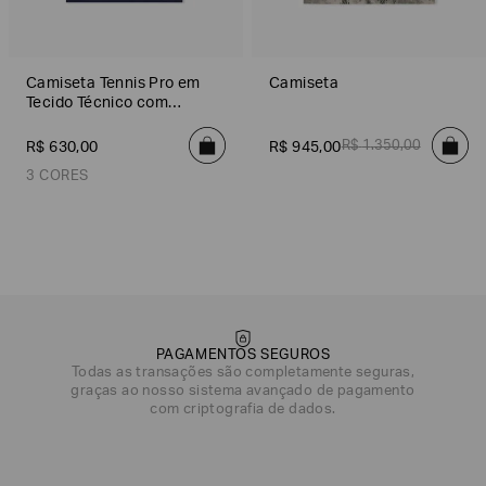
Camiseta Tennis Pro em
Camiseta
Tecido Técnico com
Ventus7
R$
1
.
350
,
00
R$
630
,
00
R$
945
,
00
3 CORES
Azul
Preto
Verde
PAGAMENTOS SEGUROS
Todas as transações são completamente seguras,
graças ao nosso sistema avançado de pagamento
com criptografia de dados.
DATA DE NASCIMENTO*