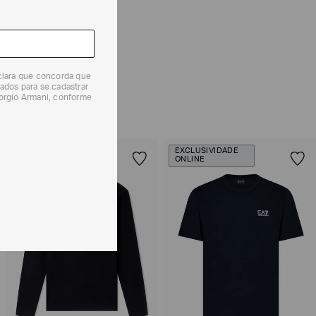
 produtos, o prazo é de até 7 (sete) dias corridos,
mento dos Produtos. E a troca pode ser feita em até 30
dos, a partir do seu recebimento sem custos adicionais.
eclara que concorda que
solicitação Preencha o
Formulário de Devolução
.
ados para se cadastrar
iorgio Armani, conforme
ões sobre as condições de troca ou devolução, consulte a
 e Devoluções
.
EXCLUSIVIDADE
EXCLUSIVIDADE
ONLINE
ONLINE