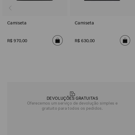
Camiseta
Camiseta
R$
970
,
00
R$
630
,
00
Poderia
nos
contar
mais
DEVOLUÇÕES GRATUITAS
sobre
Oferecemos um serviço de devolução simples e
você?
gratuito para todos os pedidos.
NOME*
SOBRENOME*