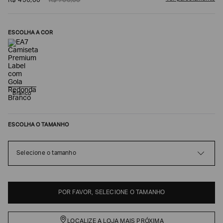
R$
456
,
00
R$
760
,
00
ESCOLHA A COR
Branco
ESCOLHA O TAMANHO
Poderia
nos
contar
Selecione o tamanho
mais
sobre
você?
NOME*
POR FAVOR, SELECIONE O TAMANHO
LOCALIZE A LOJA MAIS PRÓXIMA