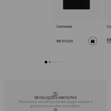
Camiseta
Ca
R
R$
970
,
00
R$
DEVOLUÇÕES GRATUITAS
Oferecemos um serviço de devolução simples e
gratuito para todos os pedidos.