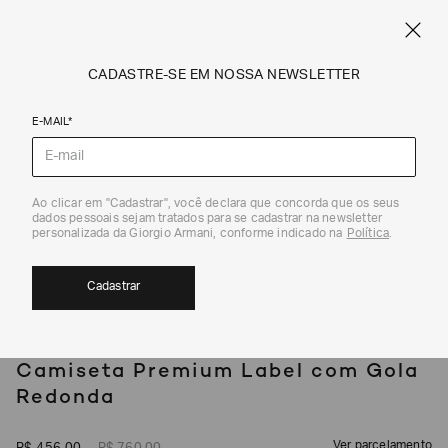
SPRING SUMMER SALE
ARMANI.COM.BR
0
CADASTRE-SE EM NOSSA NEWSLETTER
E-MAIL*
Camisetas e Polos
Ao clicar em "Cadastrar", você declara que concorda que os seus
1
/
5
dados pessoais sejam tratados para se cadastrar na newsletter
EXCLUSIVIDADE ONLINE
40%
personalizada da Giorgio Armani, conforme indicado na
Política
.
Cadastrar
EA7
Camiseta Premium Label com Gola
Redonda
Ver parcelamento