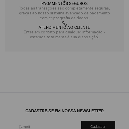
PAGAMENTOS SEGUROS
Todas as transações são completamente seguras,
graças ao nosso sistema avançado de pagamento
com criptografia de dados.
ATENDIMENTO AO CLIENTE
Entre em contato para qualquer informação -
estamos totalmente à sua disposição.
CADASTRE-SE EM NOSSA NEWSLETTER
Cadastrar