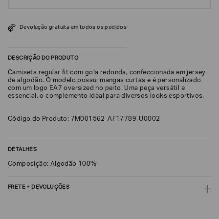
SOBRENOME*
Devolução gratuita em todos os pedidos
DATA
DE
DESCRIÇÃO DO PRODUTO
NASCIMENTO*
Camiseta regular fit com gola redonda, confeccionada em jersey
de algodão. O modelo possui mangas curtas e é personalizado
com um logo EA7 oversized no peito. Uma peça versátil e
essencial, o complemento ideal para diversos looks esportivos.
Estou
interessado
Código do Produto: 7M001562-AF17789-U0002
nas
seguintes
Marcas
e
DETALHES
tópicos
:
Selecionar
Composição: Algodão 100%
todos
FRETE + DEVOLUÇÕES
Giorgio
Armani
CALCULAR FRETE
Emporio
Armani