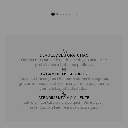
Camiseta Tennis Pro em Tecido Técnico com Ventus7
Camiseta Slim Fit Ventus7 em T
R$
630
,
00
R$
660
,
Preto
Cinza
Verde
DEVOLUÇÕES GRATUITAS
Azul
Oferecemos um serviço de devolução simples e
gratuito para todos os pedidos.
PAGAMENTOS SEGUROS
Todas as transações são completamente seguras,
graças ao nosso sistema avançado de pagamento
com criptografia de dados.
ATENDIMENTO AO CLIENTE
Entre em contato para qualquer informação -
estamos totalmente à sua disposição.