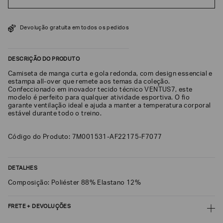
SOBRENOME*
Devolução gratuita em todos os pedidos
DATA
DE
DESCRIÇÃO DO PRODUTO
NASCIMENTO*
Camiseta de manga curta e gola redonda, com design essencial e
estampa all‑over que remete aos temas da coleção.
Confeccionado em inovador tecido técnico VENTUS7, este
modelo é perfeito para qualquer atividade esportiva. O fio
garante ventilação ideal e ajuda a manter a temperatura corporal
estável durante todo o treino.
Estou
interessado
nas
seguintes
Código do Produto: 7M001531-AF22175-F7077
Marcas
e
tópicos
:
Selecionar
DETALHES
todos
Composição: Poliéster 88% Elastano 12%
Giorgio
Armani
FRETE + DEVOLUÇÕES
Emporio
Armani
CALCULAR FRETE