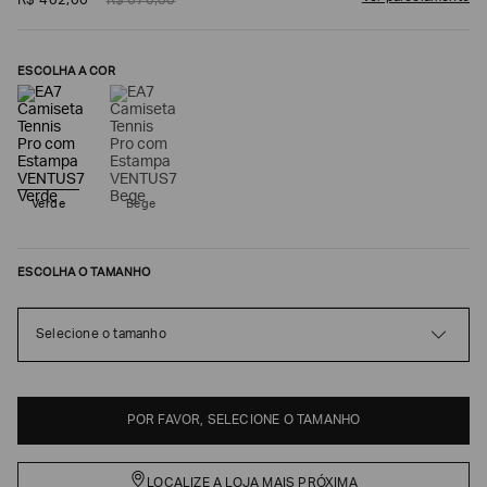
R$
402
,
00
R$
670
,
00
ESCOLHA A COR
Verde
Bege
ESCOLHA O TAMANHO
Poderia
nos
contar
Selecione o tamanho
mais
sobre
você?
NOME*
POR FAVOR, SELECIONE O TAMANHO
LOCALIZE A LOJA MAIS PRÓXIMA