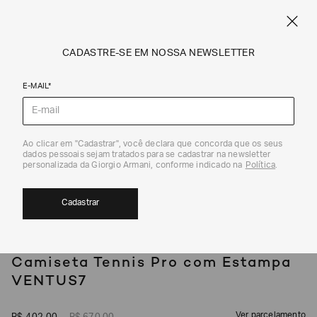
SPRING SUMMER SALE
ARMANI.COM.BR
0
CADASTRE-SE EM NOSSA NEWSLETTER
E-MAIL*
Camisetas e Polos
Ao clicar em "Cadastrar", você declara que concorda que os seus
1
/
5
dados pessoais sejam tratados para se cadastrar na newsletter
EXCLUSIVIDADE ONLINE
40%
personalizada da Giorgio Armani, conforme indicado na
Política
.
Cadastrar
EA7
Camiseta Tennis Pro com Estampa
VENTUS7
Ver parcelamento