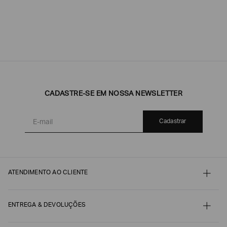
CADASTRE-SE EM NOSSA NEWSLETTER
Cadastrar
ATENDIMENTO AO CLIENTE
Contato
Meu pedido
Minha conta
ENTREGA & DEVOLUÇÕES
Pagamento
Nossos serviços
Envio e Embalagem
Guia de Tamanhos