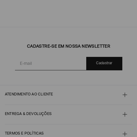
CADASTRE-SE EM NOSSA NEWSLETTER
Cadastrar
ATENDIMENTO AO CLIENTE
Contato
Meu pedido
Minha conta
ENTREGA & DEVOLUÇÕES
Pagamento
Nossos serviços
Envio e Embalagem
Guia de Tamanhos
Acompanhe seu Pedido
Guia de Cuidados
Devoluções, Trocas e Reembolsos
TERMOS E POLÍTICAS
Autenticidade