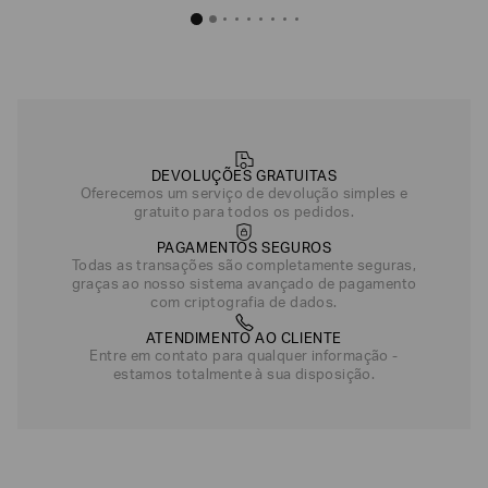
Camiseta Tennis Pro em Tecido Técnico com Ventus7
Camiseta Tennis Pro em Teci
R$
630
,
00
R$
630
,
Preto
Verde
Verde
DEVOLUÇÕES GRATUITAS
Azul
Azul
Oferecemos um serviço de devolução simples e
gratuito para todos os pedidos.
PAGAMENTOS SEGUROS
Todas as transações são completamente seguras,
graças ao nosso sistema avançado de pagamento
com criptografia de dados.
ATENDIMENTO AO CLIENTE
Entre em contato para qualquer informação -
estamos totalmente à sua disposição.