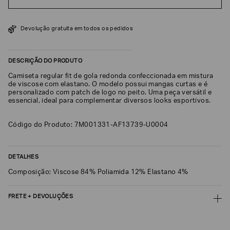
SOBRENOME*
Devolução gratuita em todos os pedidos
DATA
DE
DESCRIÇÃO DO PRODUTO
NASCIMENTO*
Camiseta regular fit de gola redonda confeccionada em mistura
de viscose com elastano. O modelo possui mangas curtas e é
personalizado com patch de logo no peito. Uma peça versátil e
essencial, ideal para complementar diversos looks esportivos.
Estou
interessado
Código do Produto: 7M001331-AF13739-U0004
nas
seguintes
Marcas
e
DETALHES
tópicos
:
Selecionar
Composição: Viscose 84% Poliamida 12% Elastano 4%
todos
FRETE + DEVOLUÇÕES
Giorgio
Armani
CALCULAR FRETE
Emporio
Armani