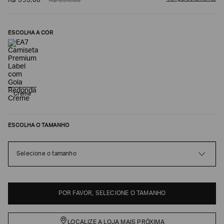
R$
595
,
00
R$
850
,
00
ESCOLHA A COR
Creme
ESCOLHA O TAMANHO
Poderia
nos
contar
Selecione o tamanho
mais
sobre
você?
NOME*
POR FAVOR, SELECIONE O TAMANHO
LOCALIZE A LOJA MAIS PRÓXIMA