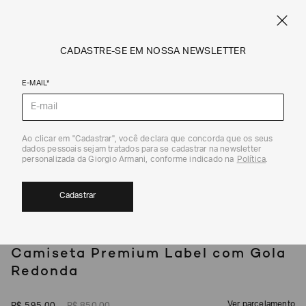
SPRING SUMMER SALE
ARMANI.COM.BR
0
CADASTRE-SE EM NOSSA NEWSLETTER
E-MAIL*
Camisetas e Polos
Ao clicar em "Cadastrar", você declara que concorda que os seus
1
/
5
dados pessoais sejam tratados para se cadastrar na newsletter
30%
personalizada da Giorgio Armani, conforme indicado na
Política
.
Cadastrar
EA7
Camiseta Premium Label com Gola
Redonda
Ver parcelamento