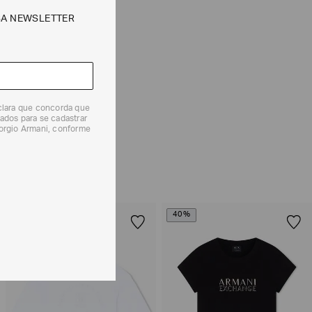
CALCULAR
SA NEWSLETTER
e tipos de entrega são válidos apenas para este produto
eclara que concorda que
 produtos, o prazo é de até 7 (sete) dias corridos,
ados para se cadastrar
mento dos Produtos. E a troca pode ser feita em até 30
iorgio Armani, conforme
dos, a partir do seu recebimento sem custos adicionais.
solicitação Preencha o
Formulário de Devolução
.
ões sobre as condições de troca ou devolução, consulte a
 e Devoluções
.
EXCLUSIVIDADE
40%
ONLINE
40%
CUPOM SALE10