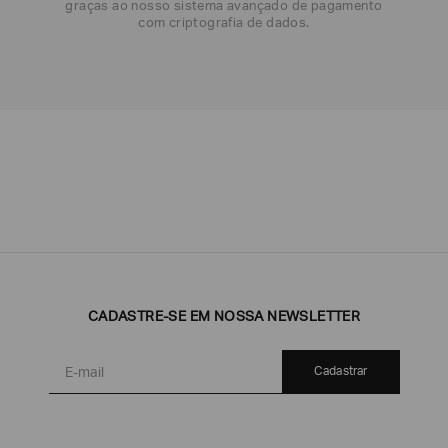
graças ao nosso sistema avançado de pagamento
com criptografia de dados.
Emporio
EA7
Armani
Armani
Exchange
Produtos
Armani/Silos
Armani
CADASTRE-SE EM NOSSA NEWSLETTER
Masculinos
Values
Cadastrar