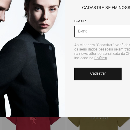
CADASTRE-SE EM NOS
Não sei meu CEP
E-MAIL*
Os preços, prazos 
em consulta.
DEVOLUÇÃO
Ao clicar em "Cadastrar", você d
Para a Devolução de
os seus dados pessoais sejam trat
contados do recebi
na newsletter personalizada da G
(trinta) dias corri
indicado na
Política
.
Para realizar essa 
RECOMENDADOS
Para mais informaç
Cadastrar
Política de Trocas
40%