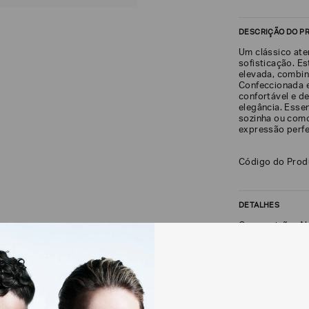
DESCRIÇÃO DO P
Um clássico at
sofisticação. Es
elevada, combina
Confeccionada 
confortável e d
elegância. Esse
sozinha ou com
expressão perfei
Código do Pro
DETALHES
Composição: A
FRETE + DEVOLU
CALCULAR FRETE