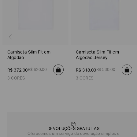
Camiseta Slim Fit em
Camiseta Slim Fit em
Algodão
Algodão Jersey
R$
620
,
00
R$
530
,
00
R$
372
,
00
R$
318
,
00
3 CORES
3 CORES
Poderia
Branco
Rosa Claro
Preto
Branco
Amarelo
Preto
nos
contar
mais
sobre
você?
DEVOLUÇÕES GRATUITAS
Oferecemos um serviço de devolução simples e
NOME*
SOBRENOME*