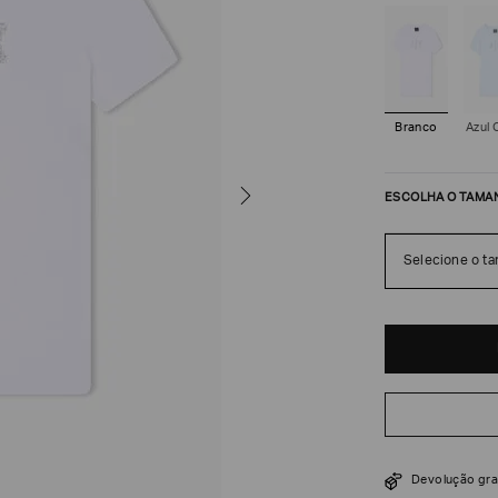
Branco
Azul 
ESCOLHA O TAMA
Selecione o t
R$
402
R$
670
Devolução gra