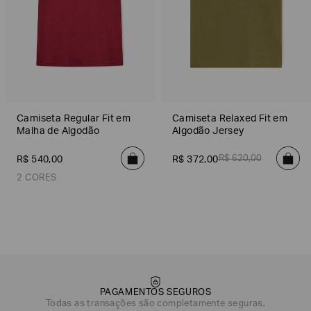
Camiseta Regular Fit em
Camiseta Relaxed Fit em
Malha de Algodão
Algodão Jersey
R$
620
,
00
R$
540
,
00
R$
372
,
00
2 CORES
Vermelho
Preto
PAGAMENTOS SEGUROS
Todas as transações são completamente seguras,
DATA DE NASCIMENTO*