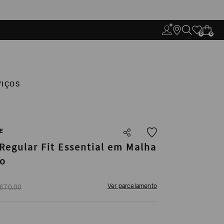
0
0
VIÇOS
E
Regular Fit Essential em Malha
ão
Ver parcelamento
670
,
00