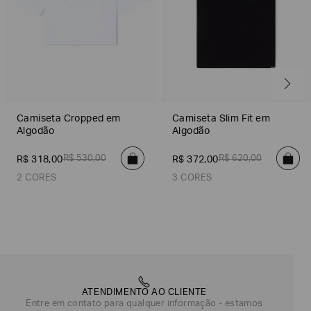
Camiseta Cropped em
Camiseta Slim Fit em
Algodão
Algodão
R$
530
,
00
R$
620
,
00
R$
318
,
00
R$
372
,
00
2 CORES
3 CORES
Branco
Preto
Preto
Rosa Claro
Branco
ATENDIMENTO AO CLIENTE
Entre em contato para qualquer informação - estamos