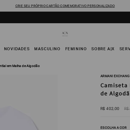
CRIE SEU PRÓPRIO CARTÃO COMEMORATIVO PERSONALIZADO
NOVIDADES
MASCULINO
FEMININO
SOBRE A|X
SER
ntial em Malha de Algodão
ARMANI EXCHANG
Camiseta 
de Algod
R$
402
,
00
R$
ESCOLHA A COR