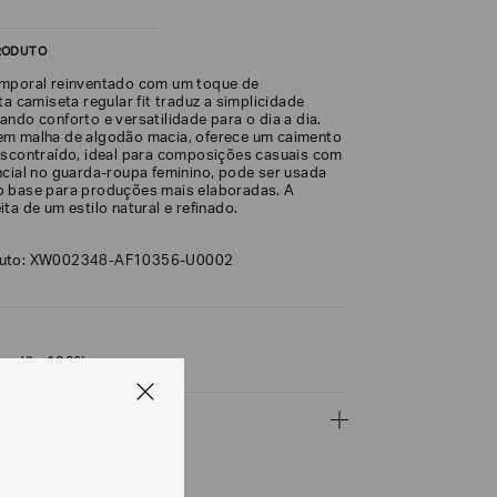
RODUTO
emporal reinventado com um toque de
ta camiseta regular fit traduz a simplicidade
ndo conforto e versatilidade para o dia a dia.
em malha de algodão macia, oferece um caimento
escontraído, ideal para composições casuais com
ncial no guarda-roupa feminino, pode ser usada
o base para produções mais elaboradas. A
ta de um estilo natural e refinado.
duto: XW002348-AF10356-U0002
lgodão 100%
ÇÕES