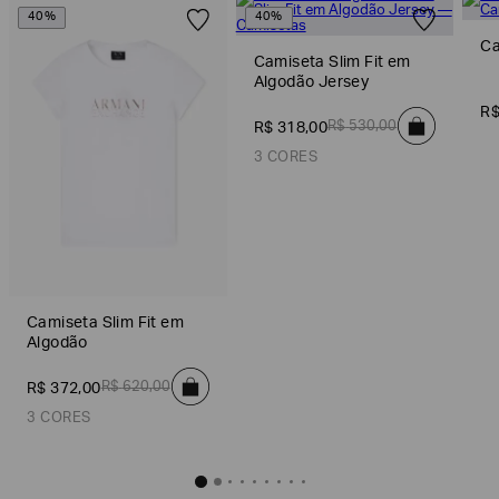
40%
40%
Ca
Camiseta Slim Fit em
Algodão Jersey
R
R$
530
,
00
R$
318
,
00
3 CORES
Camiseta Slim Fit em
R$
318
,
Camiseta Slim Fit em
Algodão
Preto
R$
620
,
00
R$
372
,
00
Amarelo
3 CORES