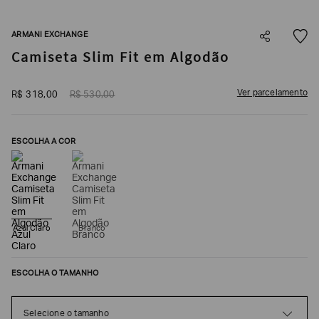
SOBRENOME*
ARMANI EXCHANGE
Camiseta Slim Fit em Algodão
DATA
DE
NASCIMENTO*
Ver parcelamento
R$
318
,
00
R$
530
,
00
ESCOLHA A COR
Estou
interessado
nas
seguintes
Marcas
e
tópicos
:
Azul Claro
Branco
Selecionar
todos
Giorgio
ESCOLHA O TAMANHO
Armani
Emporio
Selecione o tamanho
Armani