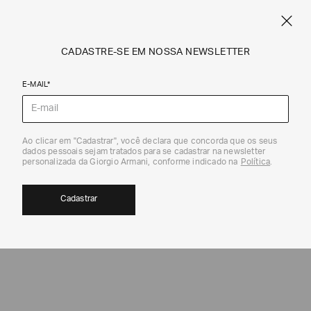
CUPOM SALE10: +10% OFF ADICIONAL NAS EXCLUSIVIDADES ONLINE
EM SALE A|X
ARMANI.COM.BR
0
CADASTRE-SE EM NOSSA NEWSLETTER
E-MAIL*
Camisetas
Ao clicar em "Cadastrar", você declara que concorda que os seus
dados pessoais sejam tratados para se cadastrar na newsletter
40%
personalizada da Giorgio Armani, conforme indicado na
Política
.
Cadastrar