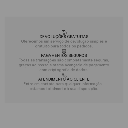
Camiseta Slim Fit em Algodão
R$
372
,
00
Branco
Rosa Claro
DEVOLUÇÕES GRATUITAS
Preto
Oferecemos um serviço de devolução simples e
gratuito para todos os pedidos.
PAGAMENTOS SEGUROS
Todas as transações são completamente seguras,
graças ao nosso sistema avançado de pagamento
com criptografia de dados.
ATENDIMENTO AO CLIENTE
Entre em contato para qualquer informação -
estamos totalmente à sua disposição.