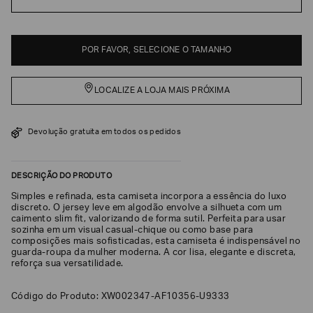
EA7
Armani
POR FAVOR, SELECIONE O TAMANHO
Exchange
Produtos
Femininos
LOCALIZE A LOJA MAIS PRÓXIMA
Produtos
Masculinos
Devolução gratuita em todos os pedidos
Armani/Silos
Armani
Values
DESCRIÇÃO DO PRODUTO
Simples e refinada, esta camiseta incorpora a essência do luxo
discreto. O jersey leve em algodão envolve a silhueta com um
Confirmar
caimento slim fit, valorizando de forma sutil. Perfeita para usar
suas
preferências
sozinha em um visual casual-chique ou como base para
composições mais sofisticadas, esta camiseta é indispensável no
guarda-roupa da mulher moderna. A cor lisa, elegante e discreta,
reforça sua versatilidade.
Código do Produto: XW002347-AF10356-U9333