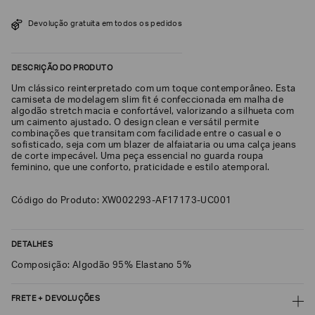
SOBRENOME*
Devolução gratuita em todos os pedidos
DESCRIÇÃO DO PRODUTO
DATA
DE
NASCIMENTO*
Um clássico reinterpretado com um toque contemporâneo. Esta
camiseta de modelagem slim fit é confeccionada em malha de
algodão stretch macia e confortável, valorizando a silhueta com
um caimento ajustado. O design clean e versátil permite
combinações que transitam com facilidade entre o casual e o
sofisticado, seja com um blazer de alfaiataria ou uma calça jeans
de corte impecável. Uma peça essencial no guarda roupa
Estou
feminino, que une conforto, praticidade e estilo atemporal.
interessado
nas
seguintes
Marcas
Código do Produto: XW002293-AF17173-UC001
e
tópicos
:
Selecionar
DETALHES
todos
Composição: Algodão 95% Elastano 5%
Giorgio
Armani
FRETE + DEVOLUÇÕES
Emporio
Armani