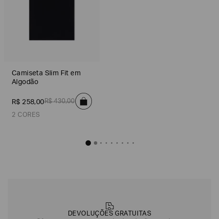
Camiseta Slim Fit em
Algodão
R$
430
,
00
R$
258
,
00
2 CORES
Camiseta Slim Fit em Algodão
R$
258
,
00
Preto
Rosa Claro
DEVOLUÇÕES GRATUITAS