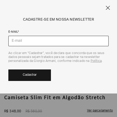
CUPOM SALE10: +10% OFF ADICIONAL NAS EXCLUSIVIDADES ONLINE
EM SALE A|X
ARMANI.COM.BR
0
CADASTRE-SE EM NOSSA NEWSLETTER
E-MAIL*
Camisetas
Ao clicar em "Cadastrar", você declara que concorda que os seus
1
/
5
dados pessoais sejam tratados para se cadastrar na newsletter
40%
personalizada da Giorgio Armani, conforme indicado na
Política
.
Cadastrar
ARMANI EXCHANGE
Camiseta Slim Fit em Algodão Stretch
Ver parcelamento
R$
348
,
00
R$
580
,
00