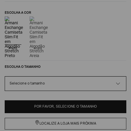
ESCOLHA A COR
Preto
Areia
ESCOLHA O TAMANHO
Poderia
nos
Selecione o tamanho
contar
mais
sobre
você?
POR FAVOR, SELECIONE O TAMANHO
NOME*
LOCALIZE A LOJA MAIS PRÓXIMA