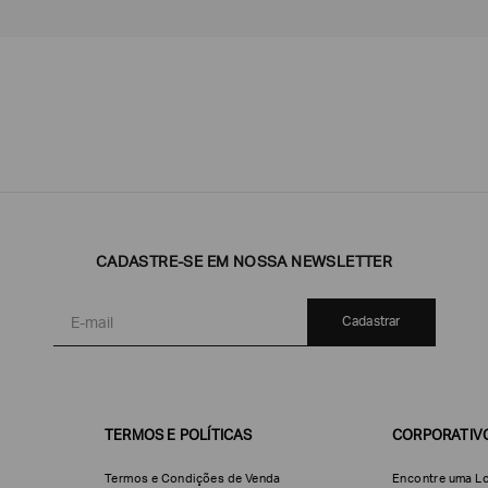
Emporio
EA7
Armani
Armani
Exchange
CADASTRE-SE EM NOSSA NEWSLETTER
Produtos
Armani/Silos
Armani
Masculinos
Values
Cadastrar
TERMOS E POLÍTICAS
CORPORATIV
Termos e Condições de Venda
Encontre uma Lo