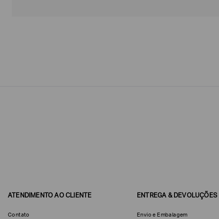
Estou
interessado
nas
seguintes
Marcas
e
tópicos
:
Selecionar
todos
Giorgio
Armani
Produtos
Femininos
Confirmar
suas
preferências
ATENDIMENTO AO CLIENTE
ENTREGA & DEVOLUÇÕES
Contato
Envio e Embalagem