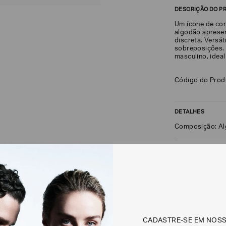
DESCRIÇÃO DO P
Um ícone de conf
algodão apresen
discreta. Versá
sobreposições. 
masculino, idea
Código do Pro
DETALHES
Composição: A
FRETE + DEVOLU
CALCULAR FRETE
Não sei meu CEP
CADASTRE-SE EM NOS