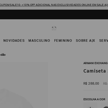
CUPOM SALE10: +10% OFF ADICIONAL NAS EXCLUSIVIDADES ONLINE EM SALE A|
NOVIDADES
MASCULINO
FEMININO
SOBRE A|X
SER
godão
ARMANI EXCHANG
Camiseta 
R$
288
,
00
R$
ESCOLHA A COR