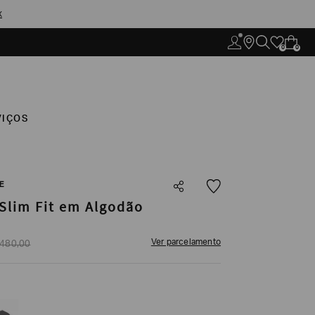
X
0
0
VIÇOS
E
Slim Fit em Algodão
Ver parcelamento
480
,
00