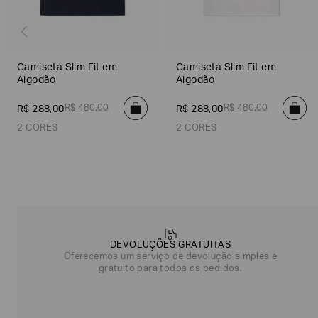
Camiseta Slim Fit em
Camiseta Slim Fit em
Algodão
Algodão
R$
480
,
00
R$
480
,
00
R$
288
,
00
R$
288
,
00
2 CORES
2 CORES
Azul Marinho
Off White
Off White
Azul Marinho
Poderia
nos
contar
mais
DEVOLUÇÕES GRATUITAS
sobre
Oferecemos um serviço de devolução simples e
você?
gratuito para todos os pedidos.
NOME*
SOBRENOME*