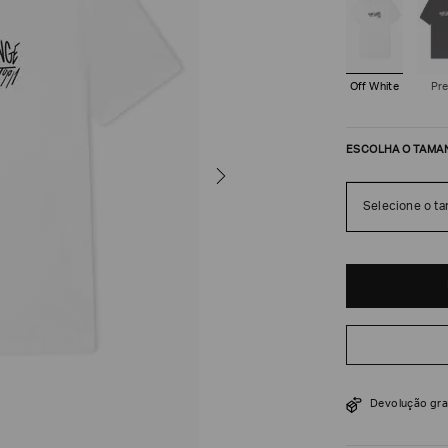
Off White
Pr
ESCOLHA O TAMA
Selecione o t
R$
288
R$
480
Devolução gra