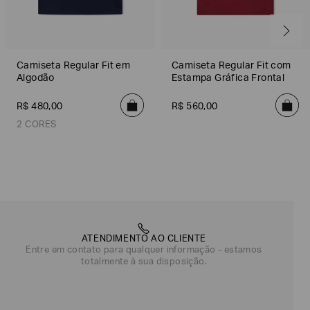
Camiseta Regular Fit em
Camiseta Regular Fit com
Algodão
Estampa Gráfica Frontal
R$
480
,
00
R$
560
,
00
2 CORES
Azul Marinho
Preto
ATENDIMENTO AO CLIENTE
Entre em contato para qualquer informação - estamos
totalmente à sua disposição.