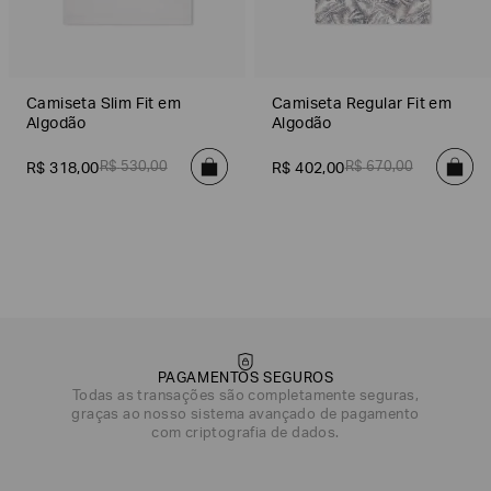
Camiseta Slim Fit em
Camiseta Regular Fit em
Algodão
Algodão
R$
530
,
00
R$
670
,
00
R$
318
,
00
R$
402
,
00
PAGAMENTOS SEGUROS
Todas as transações são completamente seguras,
graças ao nosso sistema avançado de pagamento
com criptografia de dados.
DATA DE NASCIMENTO*