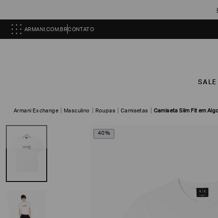
ARMANI.COM.BR
CONTATO
SALE
Armani Exchange
Masculino
Roupas
Camisetas
Camiseta Slim Fit em Al
40%