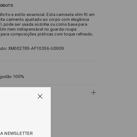
RODUTO
orto e estilo essencial. Esta camiseta slim fit em
ta caimento ajustado ao corpo com elegância
til, pode ser usada sozinha ou como base para
Um item indispensável no guarda-roupa
l para composições práticas com toque refinado.
duto: XM002789-AF10356-U0009
lgodão 100%
ÇÕES
CALCULAR
SA NEWSLETTER