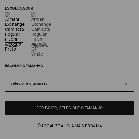
ESCOLHA A COR
Preto
Off White
ESCOLHA O TAMANHO
Poderia
Selecione o tamanho
nos
contar
mais
sobre
você?
POR FAVOR, SELECIONE O TAMANHO
NOME*
LOCALIZE A LOJA MAIS PRÓXIMA