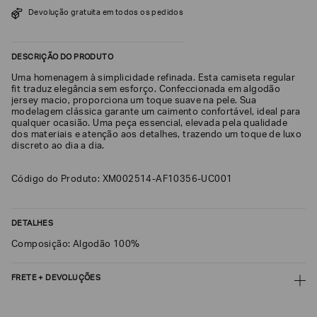
SOBRENOME*
Devolução gratuita em todos os pedidos
DESCRIÇÃO DO PRODUTO
DATA
DE
Uma homenagem à simplicidade refinada. Esta camiseta regular
NASCIMENTO*
fit traduz elegância sem esforço. Confeccionada em algodão
jersey macio, proporciona um toque suave na pele. Sua
modelagem clássica garante um caimento confortável, ideal para
qualquer ocasião. Uma peça essencial, elevada pela qualidade
dos materiais e atenção aos detalhes, trazendo um toque de luxo
discreto ao dia a dia.
Estou
interessado
Código do Produto: XM002514-AF10356-UC001
nas
seguintes
Marcas
e
tópicos
:
DETALHES
Selecionar
Composição: Algodão 100%
todos
Giorgio
FRETE + DEVOLUÇÕES
Armani
CALCULAR FRETE
Emporio
Armani