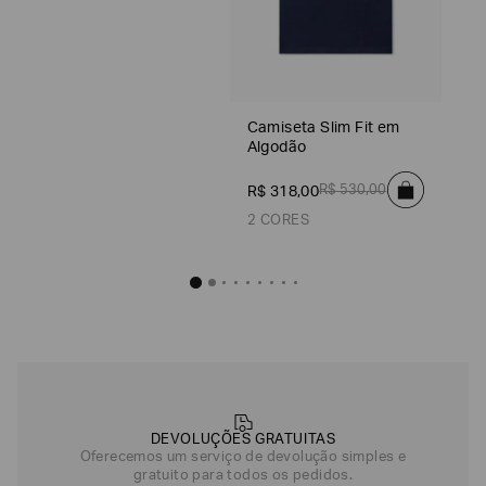
Camiseta Slim Fit em
Algodão
R$
530
,
00
R$
318
,
00
2 CORES
Camiseta Slim Fit
R$
318
,
Azul Marinho
DEVOLUÇÕES GRATUITAS
Oferecemos um serviço de devolução simples e
gratuito para todos os pedidos.