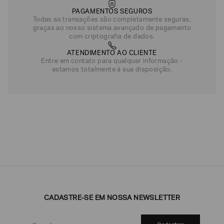
PAGAMENTOS SEGUROS
Todas as transações são completamente seguras,
graças ao nosso sistema avançado de pagamento
com criptografia de dados.
ATENDIMENTO AO CLIENTE
Entre em contato para qualquer informação -
estamos totalmente à sua disposição.
CADASTRE-SE EM NOSSA NEWSLETTER