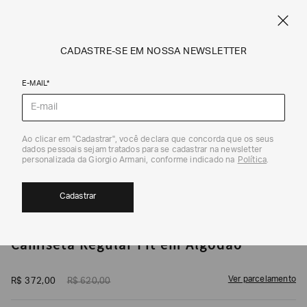
CUPOM SALE10: +10% OFF ADICIONAL NAS EXCLUSIVIDADES ONLINE
EM SALE A|X
ARMANI.COM.BR
0
CADASTRE-SE EM NOSSA NEWSLETTER
E-MAIL*
Camisetas
1
/
5
Ao clicar em "Cadastrar", você declara que concorda que os seus
dados pessoais sejam tratados para se cadastrar na newsletter
EXCLUSIVIDADE ONLINE
40%
CUPOM SALE10
personalizada da Giorgio Armani, conforme indicado na
Política
.
Cadastrar
ARMANI EXCHANGE
Camiseta Regular Fit em Algodão
Ver parcelamento
R$
372
,
00
R$
620
,
00