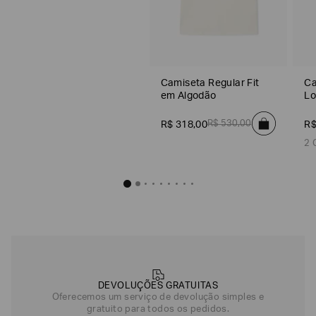
Camiseta Slim Fit em Algodão Pima
R$
410
,
00
Camiseta Regular Fit
Ca
em Algodão
L
Falcon
Winery
R$
530
,
00
R$
318
,
00
R
Verde
Azul
2 
Preto
Azul
Indigo
Branco
DEVOLUÇÕES GRATUITAS
Oferecemos um serviço de devolução simples e
gratuito para todos os pedidos.