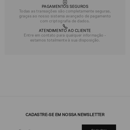
PAGAMENTOS SEGUROS
Todas as transações são completamente seguras,
graças ao nosso sistema avançado de pagamento
com criptografia de dados.
ATENDIMENTO AO CLIENTE
Entre em contato para qualquer informação -
estamos totalmente à sua disposição.
CADASTRE-SE EM NOSSA NEWSLETTER