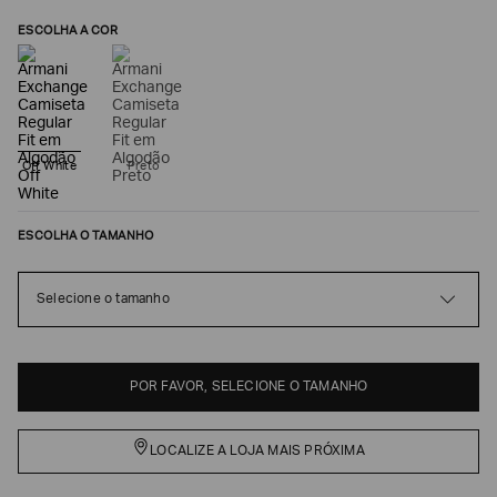
ESCOLHA A COR
Off White
Preto
ESCOLHA O TAMANHO
Poderia
Selecione o tamanho
nos
contar
mais
sobre
você?
POR FAVOR, SELECIONE O TAMANHO
NOME*
LOCALIZE A LOJA MAIS PRÓXIMA