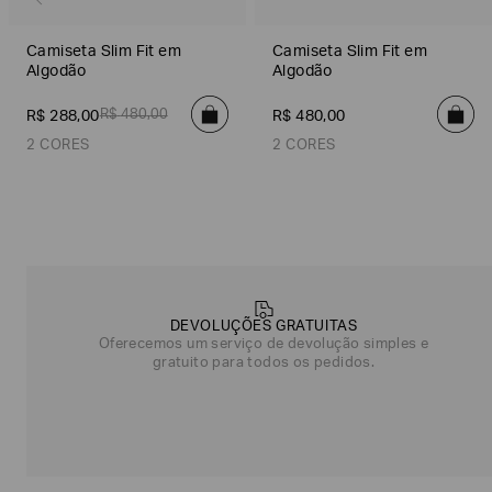
Camiseta Slim Fit em
Camiseta Slim Fit em
Algodão
Algodão
R$
480
,
00
R$
288
,
00
R$
480
,
00
2 CORES
2 CORES
Azul Marinho
Off White
Preto
Off White
Poderia
nos
contar
DEVOLUÇÕES GRATUITAS
mais
Oferecemos um serviço de devolução simples e
sobre
gratuito para todos os pedidos.
você?
NOME*
SOBRENOME*