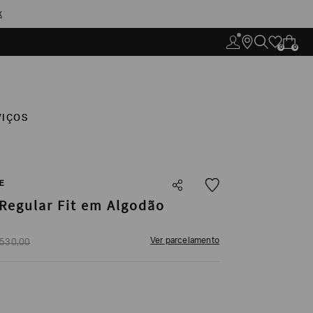
X
0
0
VIÇOS
E
Regular Fit em Algodão
Ver parcelamento
530
,
00