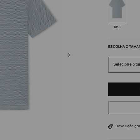
Azul
ESCOLHA O TAMA
Selecione o t
R$
318
R$
530
Devolução gra