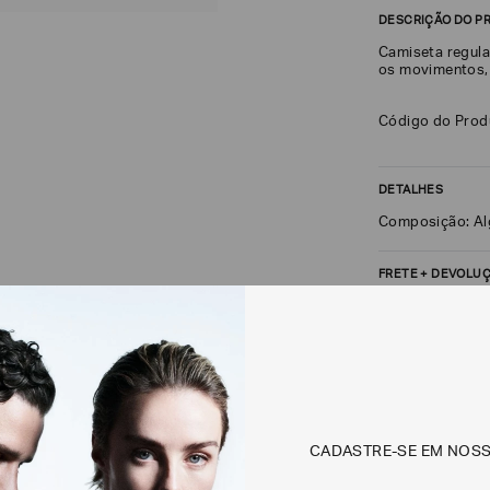
DESCRIÇÃO DO P
Camiseta regula
os movimentos, 
Código do Pro
DETALHES
Composição: A
FRETE + DEVOLU
CALCULAR FRETE
Não sei meu CEP
Os preços, prazos 
CADASTRE-SE EM NOS
em consulta.