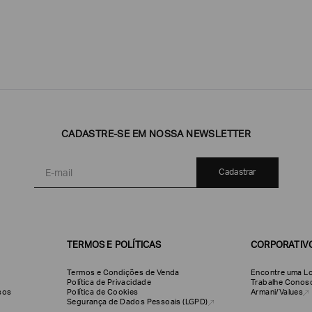
CADASTRE-SE EM NOSSA NEWSLETTER
Emporio
EA7
Armani
Armani
Exchange
Produtos
Armani/Silos
Armani
Cadastrar
Masculinos
Values
TERMOS E POLÍTICAS
CORPORATIV
Termos e Condições de Venda
Encontre uma Lo
Política de Privacidade
Trabalhe Conos
olsos
Política de Cookies
Armani/Values
Segurança de Dados Pessoais (LGPD)