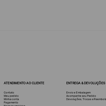
Estou
interessado
nas
seguintes
Marcas
e
tópicos
:
Selecionar
todos
Giorgio
Armani
Produtos
Femininos
Confirmar
suas
preferências
ATENDIMENTO AO CLIENTE
ENTREGA & DEVOLUÇÕES
Contato
Envio e Embalagem
Meu pedido
Acompanhe seu Pedido
Minha conta
Devoluções, Trocas e Reemb
Pagamento