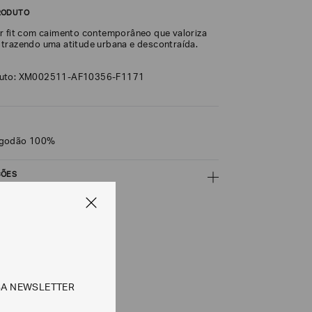
RODUTO
r fit com caimento contemporâneo que valoriza
trazendo uma atitude urbana e descontraída.
duto: XM002511-AF10356-F1171
lgodão 100%
ÇÕES
CALCULAR
e tipos de entrega são válidos apenas para este produto
SA NEWSLETTER