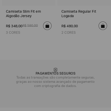
Camiseta Slim Fit em
Camiseta Regular Fit
Algodão Jersey
Logada
R$
580
,
00
R$
348
,
00
R$
480
,
00
3 CORES
2 CORES
Azul Marinho
Off White
Preto
Preto
Off White/Cinza
PAGAMENTOS SEGUROS
Todas as transações são completamente seguras,
graças ao nosso sistema avançado de pagamento
com criptografia de dados.
DATA DE NASCIMENTO*