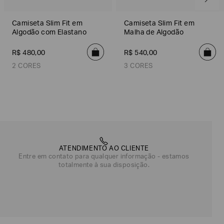
Camiseta Slim Fit em
Camiseta Slim Fit em
Algodão com Elastano
Malha de Algodão
R$
480
,
00
R$
540
,
00
2 CORES
3 CORES
Preto
Off White
Off White
Azul Marinho
Azul Escuro
ATENDIMENTO AO CLIENTE
Entre em contato para qualquer informação - estamos
totalmente à sua disposição.