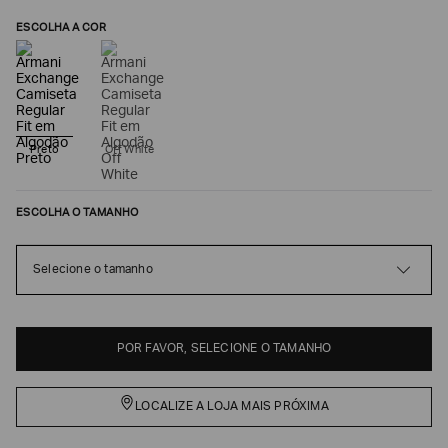
ESCOLHA A COR
Preto
Off White
ESCOLHA O TAMANHO
Poderia
Selecione o tamanho
nos
contar
mais
sobre
você?
POR FAVOR, SELECIONE O TAMANHO
NOME*
LOCALIZE A LOJA MAIS PRÓXIMA