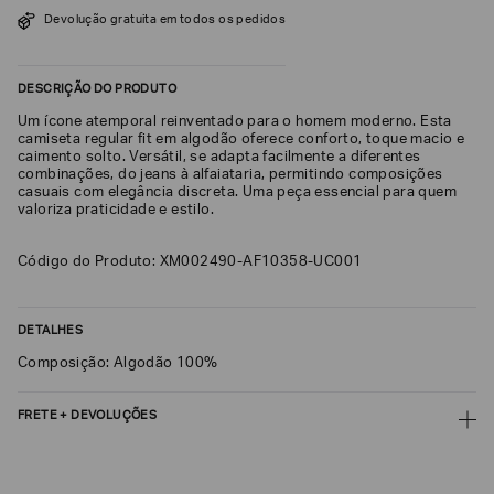
SOBRENOME*
Devolução gratuita em todos os pedidos
DESCRIÇÃO DO PRODUTO
DATA
DE
Um ícone atemporal reinventado para o homem moderno. Esta
NASCIMENTO*
camiseta regular fit em algodão oferece conforto, toque macio e
caimento solto. Versátil, se adapta facilmente a diferentes
combinações, do jeans à alfaiataria, permitindo composições
casuais com elegância discreta. Uma peça essencial para quem
valoriza praticidade e estilo.
Estou
Código do Produto: XM002490-AF10358-UC001
interessado
nas
seguintes
Marcas
e
DETALHES
tópicos
:
Composição: Algodão 100%
Selecionar
todos
FRETE + DEVOLUÇÕES
Giorgio
Armani
CALCULAR FRETE
Emporio
Armani