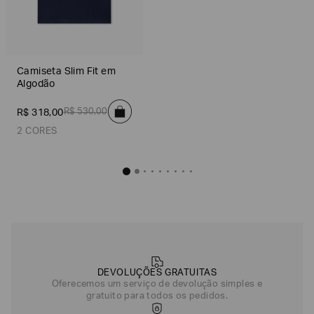
Camiseta Regular F
R$
372
,
Camiseta Slim Fit em
Algodão
Off White
R$
530
,
00
R$
318
,
00
2 CORES
Camiseta Slim Fit em Algodão
R$
318
,
00
Azul Marinho
Off White
DEVOLUÇÕES GRATUITAS
Oferecemos um serviço de devolução simples e
gratuito para todos os pedidos.