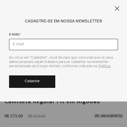
CUPOM SALE10: +10% OFF ADICIONAL NAS EXCLUSIVIDADES ONLINE
EM SALE A|X
ARMANI.COM.BR
0
CADASTRE-SE EM NOSSA NEWSLETTER
E-MAIL*
Camisetas
1
/
5
Ao clicar em "Cadastrar", você declara que concorda que os seus
dados pessoais sejam tratados para se cadastrar na newsletter
EXCLUSIVIDADE ONLINE
40%
CUPOM SALE10
personalizada da Giorgio Armani, conforme indicado na
Política
.
Cadastrar
ARMANI EXCHANGE
Camiseta Regular Fit em Algodão
Ver parcelamento
R$
372
,
00
R$
620
,
00