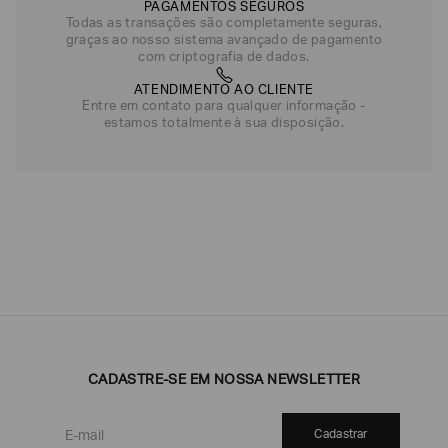
PAGAMENTOS SEGUROS
Todas as transações são completamente seguras,
graças ao nosso sistema avançado de pagamento
com criptografia de dados.
ATENDIMENTO AO CLIENTE
Entre em contato para qualquer informação -
estamos totalmente à sua disposição.
CADASTRE-SE EM NOSSA NEWSLETTER
Cadastrar