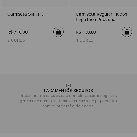
Camiseta Slim Fit
Camiseta Regular Fit com
Logo Icon Pequeno
R$
710
,
00
R$
430
,
00
2 CORES
4 CORES
Off White
Azul
Bege
Azul Marinho
Preto
Off White
Azul
Bege
PAGAMENTOS SEGUROS
Todas as transações são completamente seguras,
graças ao nosso sistema avançado de pagamento
com criptografia de dados.
DATA DE NASCIMENTO*