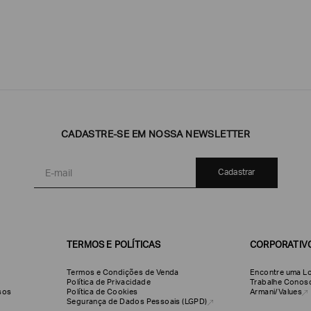
CADASTRE-SE EM NOSSA NEWSLETTER
Emporio
EA7
Armani
Armani
Exchange
Produtos
Armani/Silos
Armani
Cadastrar
Masculinos
Values
TERMOS E POLÍTICAS
CORPORATIV
Termos e Condições de Venda
Encontre uma Lo
Política de Privacidade
Trabalhe Conos
olsos
Política de Cookies
Armani/Values
Segurança de Dados Pessoais (LGPD)