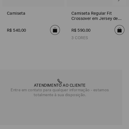
Camiseta
Camiseta Regular Fit
Crossover em Jersey de
Algodão
R$
540
,
00
R$
590
,
00
3 CORES
Preto
Off White
Azul
Bege
Preto
Indigo
Off White
Preto
Off White
ATENDIMENTO AO CLIENTE
Entre em contato para qualquer informação - estamos
totalmente à sua disposição.