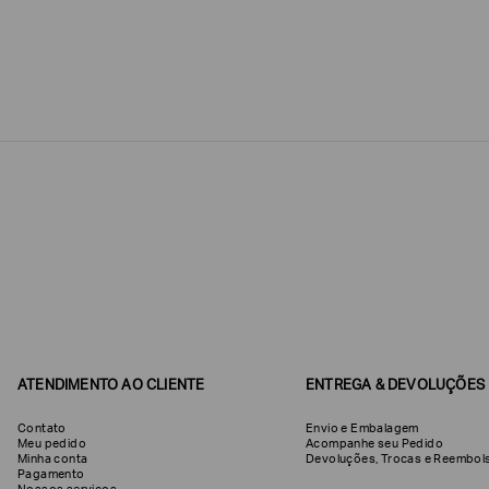
Estou
interessado
nas
seguintes
Marcas
e
tópicos
:
Selecionar
todos
Giorgio
Armani
Produtos
Femininos
Confirmar
suas
preferências
ATENDIMENTO AO CLIENTE
ENTREGA & DEVOLUÇÕES
Contato
Envio e Embalagem
Meu pedido
Acompanhe seu Pedido
Minha conta
Devoluções, Trocas e Reemb
Pagamento