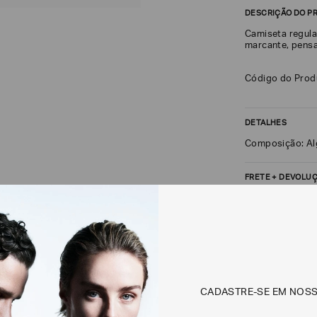
DESCRIÇÃO DO P
Camiseta regula
marcante, pensa
Código do Pro
DETALHES
Composição: A
FRETE + DEVOLU
CALCULAR FRETE
Não sei meu CEP
Os preços, prazos 
CADASTRE-SE EM NOS
em consulta.