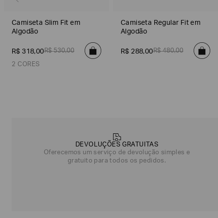
Camiseta Slim Fit em
Camiseta Regular Fit em
Algodão
Algodão
R$
530
,
00
R$
480
,
00
R$
318
,
00
R$
288
,
00
2 CORES
Azul Marinho
Off White
Poderia
nos
contar
DEVOLUÇÕES GRATUITAS
mais
Oferecemos um serviço de devolução simples e
sobre
gratuito para todos os pedidos.
você?
NOME*
SOBRENOME*