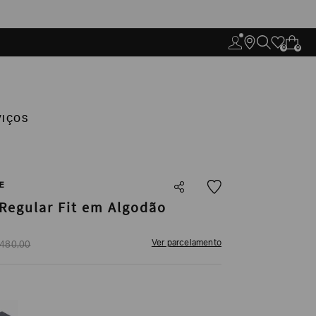
0
0
VIÇOS
E
Regular Fit em Algodão
Ver parcelamento
480
,
00