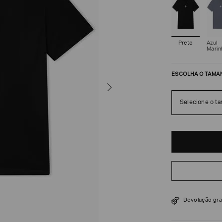
Preto
Azul
Marin
ESCOLHA O TAMA
Selecione o t
R$
288
R$
480
Devolução gra