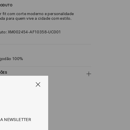
RODUTO
r fit com corte moderno e personalidade
da para quem vive a cidade com estilo.
duto: XM002454-AF10358-UC001
lgodão 100%
ÇÕES
CALCULAR
e tipos de entrega são válidos apenas para este produto
SA NEWSLETTER