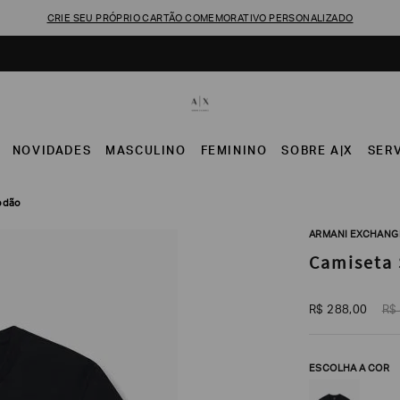
CRIE SEU PRÓPRIO CARTÃO COMEMORATIVO PERSONALIZADO
NOVIDADES
MASCULINO
FEMININO
SOBRE A|X
SER
godão
ARMANI EXCHANG
Camiseta 
R$
288
,
00
R$
ESCOLHA A COR