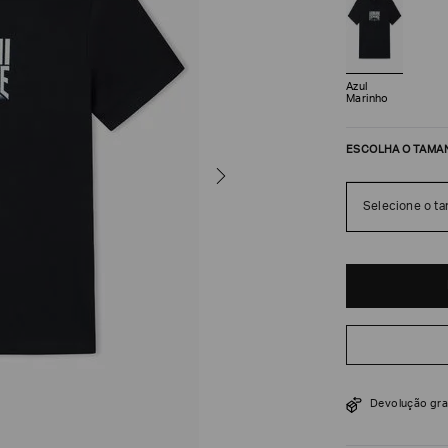
Azul
Marinho
ESCOLHA O TAMA
Selecione o t
R$
288
R$
480
Devolução gra