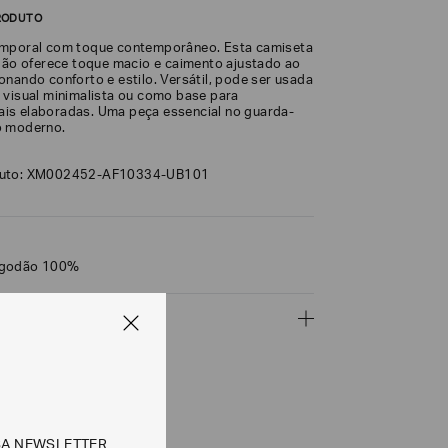
RODUTO
emporal com toque contemporâneo. Esta camiseta
odão oferece toque macio e caimento ajustado ao
onando conforto e estilo. Versátil, pode ser usada
 visual minimalista ou como base para
is elaboradas. Uma peça essencial no guarda-
o moderno.
duto: XM002452-AF10334-UB101
lgodão 100%
ÇÕES
CALCULAR
SA NEWSLETTER