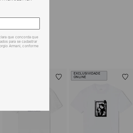
e tipos de entrega são válidos apenas para este produto
 produtos, o prazo é de até 7 (sete) dias corridos,
mento dos Produtos. E a troca pode ser feita em até 30
eclara que concorda que
dos, a partir do seu recebimento sem custos adicionais.
ados para se cadastrar
iorgio Armani, conforme
solicitação Preencha o
Formulário de Devolução
.
ões sobre as condições de troca ou devolução, consulte a
 e Devoluções
.
EXCLUSIVIDADE
ONLINE