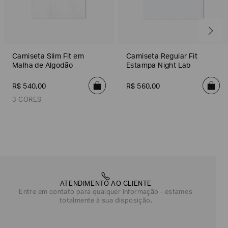
Camiseta Slim Fit em
Camiseta Regular Fit
Malha de Algodão
Estampa Night Lab
R$
540
,
00
R$
560
,
00
3 CORES
Branco
Off White
Azul Marinho
Azul Escuro
ATENDIMENTO AO CLIENTE
Entre em contato para qualquer informação - estamos
totalmente à sua disposição.