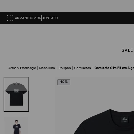
ARMANI.COM.BR
CONTATO
SALE
Armani Exchange
Masculino
Roupas
Camisetas
Camiseta Slim Fit em Al
40%