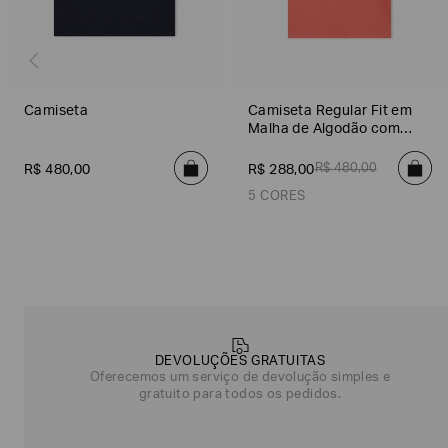
Camiseta
Camiseta Regular Fit em
Malha de Algodão com
Logo
R$
480
,
00
R$
480
,
00
R$
288
,
00
5 CORES
Cinza Escuro
Azul
Azul
Branco
Laranja
Cinza E
Poderia
nos
contar
mais
sobre
DEVOLUÇÕES GRATUITAS
você?
Oferecemos um serviço de devolução simples e
gratuito para todos os pedidos.
NOME*
SOBRENOME*