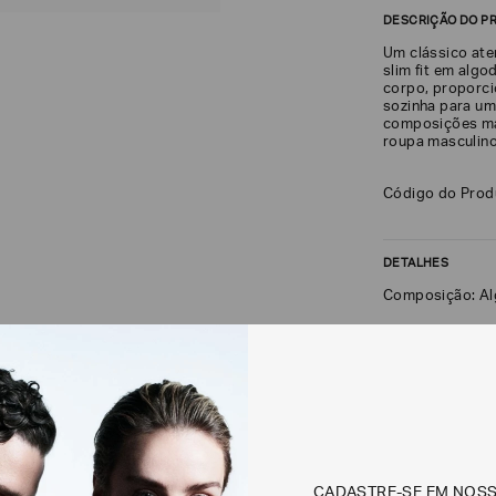
DESCRIÇÃO DO P
Um clássico at
slim fit em alg
corpo, proporci
sozinha para um
composições ma
roupa masculin
Código do Pro
DETALHES
Composição: A
FRETE + DEVOLU
CALCULAR FRETE
Não sei meu CEP
CADASTRE-SE EM NOS