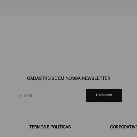
Emporio
EA7
Armani
Armani
Exchange
CADASTRE-SE EM NOSSA NEWSLETTER
Produtos
Armani/Silos
Armani
Masculinos
Values
Cadastrar
TERMOS E POLÍTICAS
CORPORATIV