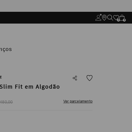
0
0
VIÇOS
E
Slim Fit em Algodão
Ver parcelamento
480
,
00