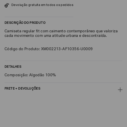
SOBRENOME*
Devolução gratuita em todos os pedidos
DESCRIÇÃO DO PRODUTO
DATA
DE
Camiseta regular fit com caimento contemporâneo que valoriza
NASCIMENTO*
cada movimento com uma atitude urbana e descontraída.
Código do Produto: XM002213-AF10356-U0009
Estou
DETALHES
interessado
nas
Composição: Algodão 100%
seguintes
Marcas
e
tópicos
:
FRETE + DEVOLUÇÕES
Selecionar
CALCULAR FRETE
todos
Giorgio
CALCULAR
Armani
Não sei meu CEP
Emporio
Armani