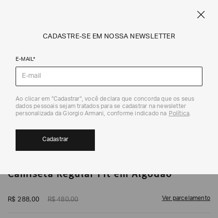
CUPOM SALE10: +10% OFF ADICIONAL NAS EXCLUSIVIDADES ONLINE
EM SALE A|X
ARMANI.COM.BR
0
CADASTRE-SE EM NOSSA NEWSLETTER
E-MAIL*
Camisetas
1
/
5
Ao clicar em "Cadastrar", você declara que concorda que os seus
dados pessoais sejam tratados para se cadastrar na newsletter
40%
personalizada da Giorgio Armani, conforme indicado na
Política
.
Cadastrar
ARMANI EXCHANGE
Camiseta Regular Fit em Algodão
Ver parcelamento
R$
288
,
00
R$
480
,
00