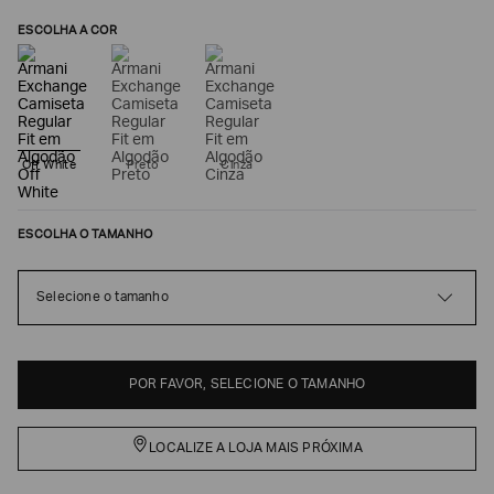
ESCOLHA A COR
Off White
Preto
Cinza
ESCOLHA O TAMANHO
Poderia
Selecione o tamanho
nos
contar
mais
sobre
você?
POR FAVOR, SELECIONE O TAMANHO
NOME*
LOCALIZE A LOJA MAIS PRÓXIMA