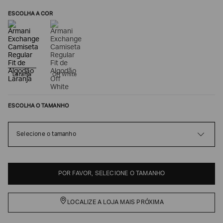
ESCOLHA A COR
Laranja
Off White
ESCOLHA O TAMANHO
Poderia
Selecione o tamanho
nos
contar
mais
sobre
você?
POR FAVOR, SELECIONE O TAMANHO
NOME*
LOCALIZE A LOJA MAIS PRÓXIMA