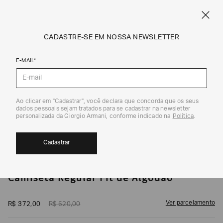
CUPOM SALE10: +10% OFF ADICIONAL NAS EXCLUSIVIDADES ONLINE
EM SALE A|X
ARMANI.COM.BR
0
CADASTRE-SE EM NOSSA NEWSLETTER
E-MAIL*
Camisetas
1
/
5
Ao clicar em "Cadastrar", você declara que concorda que os seus
dados pessoais sejam tratados para se cadastrar na newsletter
EXCLUSIVIDADE ONLINE
40%
CUPOM SALE10
personalizada da Giorgio Armani, conforme indicado na
Política
.
Cadastrar
ARMANI EXCHANGE
Camiseta Regular Fit de Algodão
Ver parcelamento
R$
372
,
00
R$
620
,
00