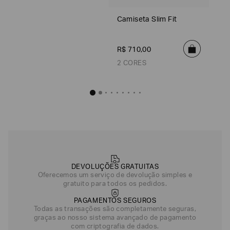
Camiseta Slim Fit
R$
710
,
00
2 CORES
Camiseta Sl
R$
710
,
Off White
DEVOLUÇÕES GRATUITAS
Oferecemos um serviço de devolução simples e
gratuito para todos os pedidos.
PAGAMENTOS SEGUROS
Todas as transações são completamente seguras,
graças ao nosso sistema avançado de pagamento
com criptografia de dados.