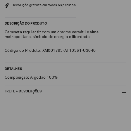
SOBRENOME*
Devolução gratuita em todos os pedidos
DESCRIÇÃO DO PRODUTO
DATA
DE
Camiseta regular fit com um charme versátil e alma
NASCIMENTO*
metropolitana, símbolo de energia e liberdade.
Código do Produto: XM001795-AF10361-U3040
Estou
DETALHES
interessado
nas
Composição: Algodão 100%
seguintes
Marcas
e
tópicos
:
FRETE + DEVOLUÇÕES
Selecionar
CALCULAR FRETE
todos
Giorgio
CALCULAR
Armani
Não sei meu CEP
Emporio
Armani