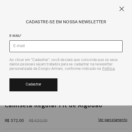
CUPOM SALE10: +10% OFF ADICIONAL NAS EXCLUSIVIDADES ONLINE
EM SALE A|X
ARMANI.COM.BR
0
CADASTRE-SE EM NOSSA NEWSLETTER
E-MAIL*
Camisetas
1
/
5
Ao clicar em "Cadastrar", você declara que concorda que os seus
dados pessoais sejam tratados para se cadastrar na newsletter
40%
personalizada da Giorgio Armani, conforme indicado na
Política
.
Cadastrar
ARMANI EXCHANGE
Camiseta Regular Fit de Algodão
Ver parcelamento
R$
372
,
00
R$
620
,
00