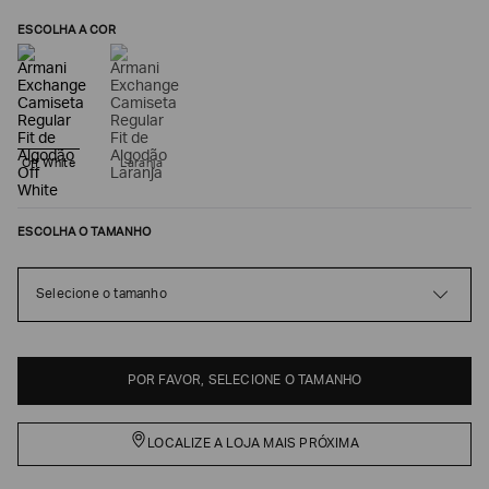
ESCOLHA A COR
Off White
Laranja
ESCOLHA O TAMANHO
Poderia
Selecione o tamanho
nos
contar
mais
sobre
você?
POR FAVOR, SELECIONE O TAMANHO
NOME*
LOCALIZE A LOJA MAIS PRÓXIMA