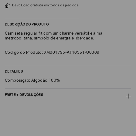
SOBRENOME*
Devolução gratuita em todos os pedidos
DESCRIÇÃO DO PRODUTO
DATA
DE
Camiseta regular fit com um charme versátil e alma
NASCIMENTO*
metropolitana, símbolo de energia e liberdade.
Código do Produto: XM001795-AF10361-U0009
Estou
DETALHES
interessado
nas
Composição: Algodão 100%
seguintes
Marcas
e
tópicos
:
FRETE + DEVOLUÇÕES
Selecionar
CALCULAR FRETE
todos
Giorgio
CALCULAR
Armani
Não sei meu CEP
Emporio
Armani