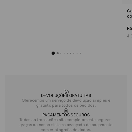
R$
372
,
Ca
co
Off White
R
4 
DEVOLUÇÕES GRATUITAS
Oferecemos um serviço de devolução simples e
gratuito para todos os pedidos.
PAGAMENTOS SEGUROS
Todas as transações são completamente seguras,
graças ao nosso sistema avançado de pagamento
com criptografia de dados.