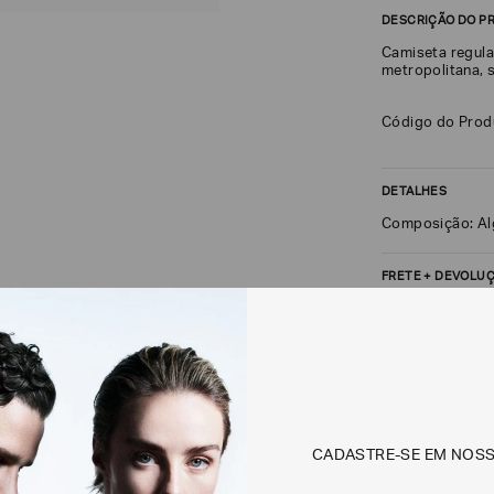
DESCRIÇÃO DO P
Camiseta regula
metropolitana, 
Código do Pro
DETALHES
Composição: A
FRETE + DEVOLU
CALCULAR FRETE
Não sei meu CEP
Os preços, prazos 
CADASTRE-SE EM NOS
em consulta.