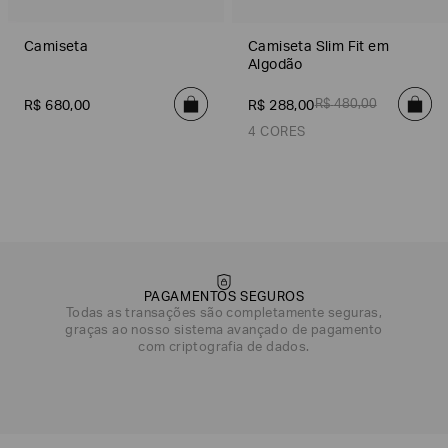
Camiseta
Camiseta Slim Fit em
Algodão
R$
480
,
00
R$
680
,
00
R$
288
,
00
4 CORES
Off White
Verde
Azul Marinho
Preto
Off White
Cinza Escuro
Azul
Verde
Azul
PAGAMENTOS SEGUROS
Todas as transações são completamente seguras,
graças ao nosso sistema avançado de pagamento
com criptografia de dados.
DATA DE NASCIMENTO*