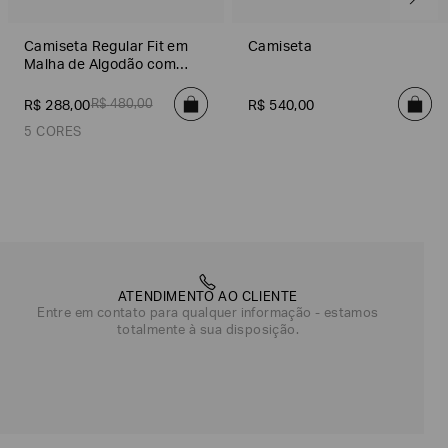
Camiseta Regular Fit em
Camiseta
Malha de Algodão com
Logo
R$
480
,
00
R$
288
,
00
R$
540
,
00
5 CORES
Branco
Azul Marinho
Preto
Laranja
Off White
Verde
Cinza Escuro
Azul
Azul
Azul Marinho
Preto
Branco
Laran
ATENDIMENTO AO CLIENTE
Entre em contato para qualquer informação - estamos
totalmente à sua disposição.