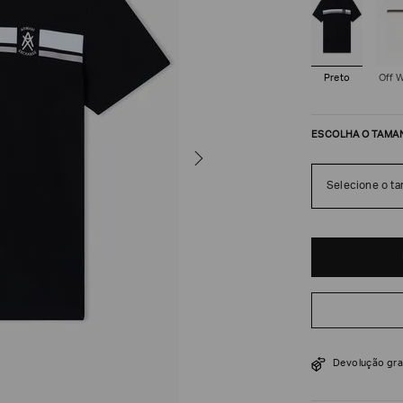
Preto
Off 
ESCOLHA O TAMA
Selecione o t
R$
318
R$
530
Devolução gra