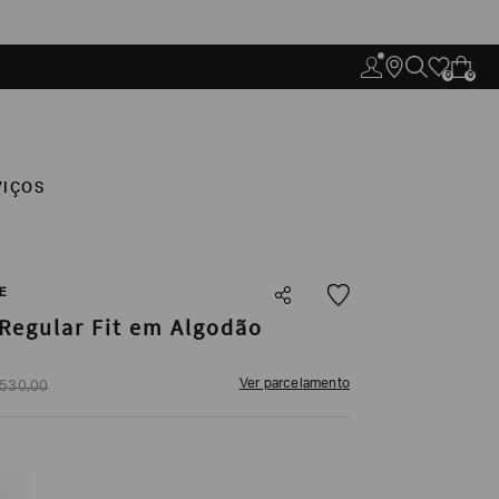
0
0
VIÇOS
E
Regular Fit em Algodão
Ver parcelamento
530
,
00