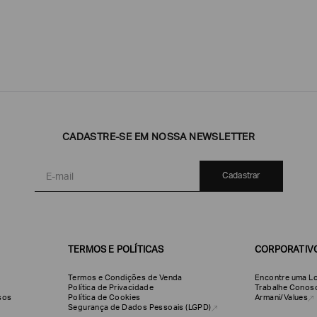
CADASTRE-SE EM NOSSA NEWSLETTER
Emporio
EA7
Armani
Armani
Exchange
Produtos
Armani/Silos
Armani
Cadastrar
Masculinos
Values
TERMOS E POLÍTICAS
CORPORATIV
Termos e Condições de Venda
Encontre uma Lo
Política de Privacidade
Trabalhe Conos
olsos
Política de Cookies
Armani/Values
Segurança de Dados Pessoais (LGPD)