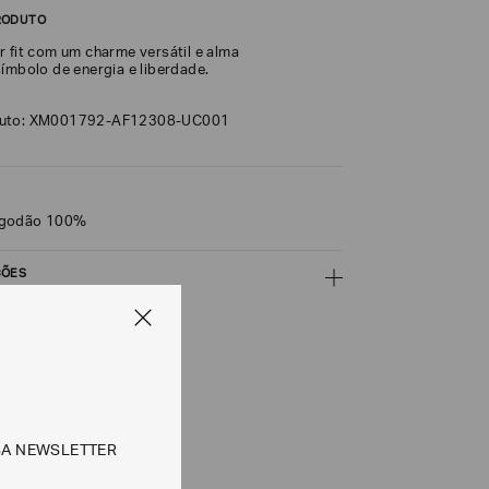
RODUTO
r fit com um charme versátil e alma
símbolo de energia e liberdade.
duto: XM001792-AF12308-UC001
lgodão 100%
ÇÕES
CALCULAR
e tipos de entrega são válidos apenas para este produto
SA NEWSLETTER