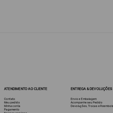
Estou
interessado
nas
seguintes
Marcas
e
tópicos
:
Selecionar
todos
Giorgio
Armani
Produtos
Femininos
Confirmar
suas
preferências
ATENDIMENTO AO CLIENTE
ENTREGA & DEVOLUÇÕES
Contato
Envio e Embalagem
Meu pedido
Acompanhe seu Pedido
Minha conta
Devoluções, Trocas e Reemb
Pagamento