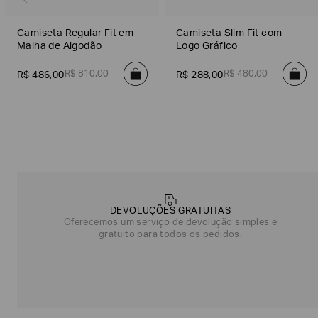
Camiseta Regular Fit em
Camiseta Slim Fit com
Malha de Algodão
Logo Gráfico
R$
810
,
00
R$
480
,
00
R$
486
,
00
R$
288
,
00
Poderia
nos
contar
DEVOLUÇÕES GRATUITAS
mais
Oferecemos um serviço de devolução simples e
sobre
gratuito para todos os pedidos.
você?
NOME*
SOBRENOME*