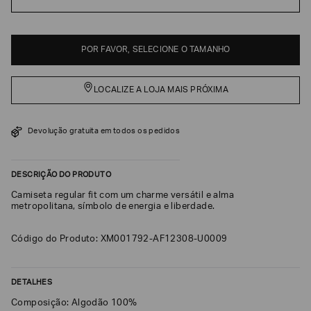
EA7
Armani
POR FAVOR, SELECIONE O TAMANHO
Exchange
Produtos
Femininos
LOCALIZE A LOJA MAIS PRÓXIMA
Produtos
Masculinos
Devolução gratuita em todos os pedidos
Armani/Silos
Armani
Values
DESCRIÇÃO DO PRODUTO
Camiseta regular fit com um charme versátil e alma
metropolitana, símbolo de energia e liberdade.
Confirmar
suas
preferências
Código do Produto: XM001792-AF12308-U0009
DETALHES
Composição: Algodão 100%