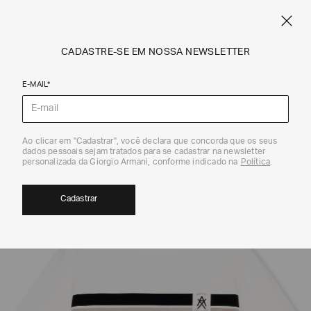
CUPOM SALE10: +10% OFF ADICIONAL NAS EXCLUSIVIDADES ONLINE
EM SALE A|X
ARMANI.COM.BR
0
CADASTRE-SE EM NOSSA NEWSLETTER
E-MAIL*
Camisetas
Ao clicar em "Cadastrar", você declara que concorda que os seus
dados pessoais sejam tratados para se cadastrar na newsletter
40%
personalizada da Giorgio Armani, conforme indicado na
Política
.
Cadastrar