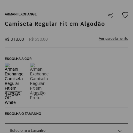
SOBRENOME*
ARMANI EXCHANGE
Camiseta Regular Fit em Algodão
DATA
DE
NASCIMENTO*
Ver parcelamento
R$
318
,
00
R$
530
,
00
ESCOLHA A COR
Estou
interessado
nas
seguintes
Marcas
e
tópicos
:
Off White
Preto
Selecionar
todos
Giorgio
ESCOLHA O TAMANHO
Armani
Emporio
Selecione o tamanho
Armani