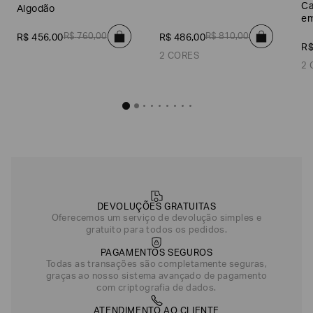
Ca
Algodão
em
R$
760
,
00
R$
810
,
00
R$
456
,
00
R$
486
,
00
R
2 CORES
2 
Camisa P
R$
486
,
Azul Marinho
DEVOLUÇÕES GRATUITAS
Oferecemos um serviço de devolução simples e
gratuito para todos os pedidos.
PAGAMENTOS SEGUROS
Todas as transações são completamente seguras,
graças ao nosso sistema avançado de pagamento
com criptografia de dados.
ATENDIMENTO AO CLIENTE