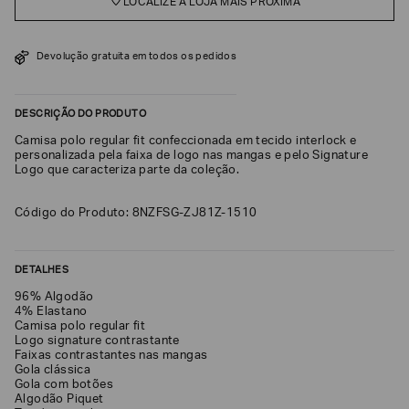
LOCALIZE A LOJA MAIS PRÓXIMA
SOBRENOME*
Devolução gratuita em todos os pedidos
DATA
DE
NASCIMENTO*
DESCRIÇÃO DO PRODUTO
Camisa polo regular fit confeccionada em tecido interlock e
personalizada pela faixa de logo nas mangas e pelo Signature
Logo que caracteriza parte da coleção.
Estou
Código do Produto: 8NZFSG-ZJ81Z-1510
interessado
nas
seguintes
Marcas
e
DETALHES
tópicos
:
96% Algodão
Selecionar
4% Elastano
todos
Camisa polo regular fit
Logo signature contrastante
Giorgio
Faixas contrastantes nas mangas
Armani
Gola clássica
Gola com botões
Emporio
Algodão Piquet
Armani