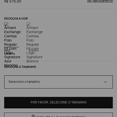
Ver parcelamento
R$
670
,
00
ESCOLHA A COR
Azul
Branco
Marinho
ESCOLHA O TAMANHO
Poderia
nos
contar
Selecione o tamanho
mais
sobre
você?
NOME*
POR FAVOR, SELECIONE O TAMANHO