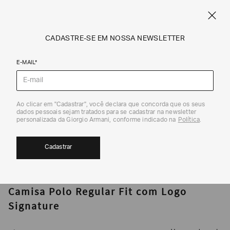
CUPOM SALE10: +10% OFF ADICIONAL NAS EXCLUSIVIDADES ONLINE
EM SALE A|X
ARMANI.COM.BR
0
CADASTRE-SE EM NOSSA NEWSLETTER
E-MAIL*
Polos
Ao clicar em "Cadastrar", você declara que concorda que os seus
1
/
5
dados pessoais sejam tratados para se cadastrar na newsletter
personalizada da Giorgio Armani, conforme indicado na
Política
.
Cadastrar
ARMANI EXCHANGE
Camisa Polo Regular Fit com Logo
Signature