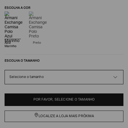
ESCOLHA A COR
Azul
Preto
Marinho
ESCOLHA O TAMANHO
Poderia
Selecione o tamanho
nos
contar
mais
sobre
você?
POR FAVOR, SELECIONE O TAMANHO
NOME*
LOCALIZE A LOJA MAIS PRÓXIMA