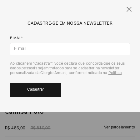
CUPOM SALE10: +10% OFF ADICIONAL NAS EXCLUSIVIDADES ONLINE
EM SALE A|X
ARMANI.COM.BR
0
CADASTRE-SE EM NOSSA NEWSLETTER
E-MAIL*
Polos
1
/
5
Ao clicar em "Cadastrar", você declara que concorda que os seus
dados pessoais sejam tratados para se cadastrar na newsletter
40%
personalizada da Giorgio Armani, conforme indicado na
Política
.
Cadastrar
ARMANI EXCHANGE
Camisa Polo
Ver parcelamento
R$
486
,
00
R$
810
,
00