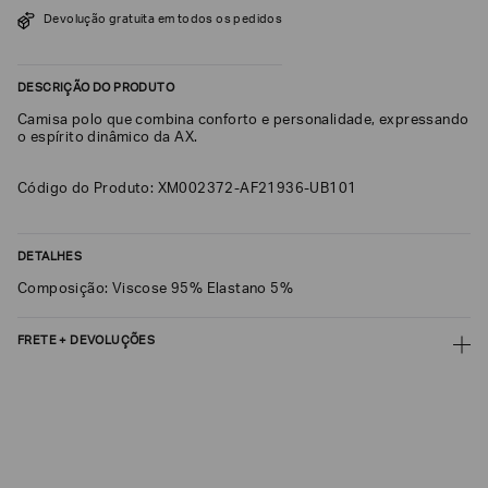
SOBRENOME*
Devolução gratuita em todos os pedidos
DESCRIÇÃO DO PRODUTO
DATA
DE
Camisa polo que combina conforto e personalidade, expressando
NASCIMENTO*
o espírito dinâmico da AX.
Código do Produto: XM002372-AF21936-UB101
Estou
DETALHES
interessado
nas
Composição: Viscose 95% Elastano 5%
seguintes
Marcas
e
tópicos
:
FRETE + DEVOLUÇÕES
Selecionar
CALCULAR FRETE
todos
Giorgio
CALCULAR
Armani
Não sei meu CEP
Emporio
Armani