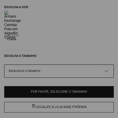
ESCOLHA A COR
Creme
ESCOLHA O TAMANHO
Poderia
Selecione o tamanho
nos
contar
mais
sobre
você?
POR FAVOR, SELECIONE O TAMANHO
NOME*
LOCALIZE A LOJA MAIS PRÓXIMA