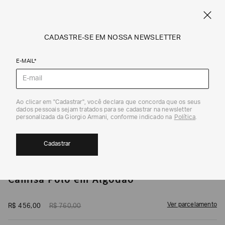
CUPOM SALE10: +10% OFF ADICIONAL NAS EXCLUSIVIDADES ONLINE
EM SALE A|X
ARMANI.COM.BR
0
CADASTRE-SE EM NOSSA NEWSLETTER
E-MAIL*
Polos
1
/
5
Ao clicar em "Cadastrar", você declara que concorda que os seus
dados pessoais sejam tratados para se cadastrar na newsletter
40%
personalizada da Giorgio Armani, conforme indicado na
Política
.
Cadastrar
ARMANI EXCHANGE
Camisa Polo em Algodão
Ver parcelamento
R$
456
,
00
R$
760
,
00