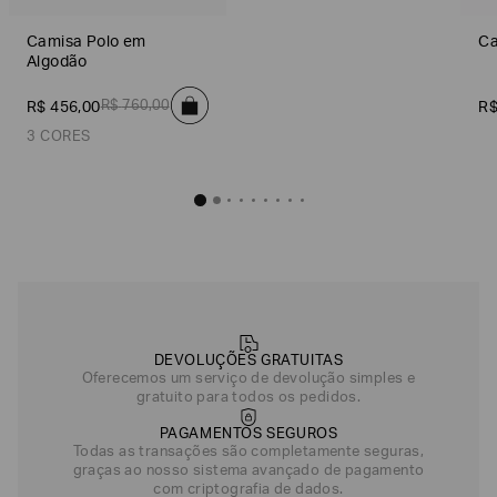
Camisa Polo em
Ca
Algodão
R$
760
,
00
R$
456
,
00
R
3 CORES
Camisa Polo em Algodão
R$
456
,
00
Preto
Off White
DEVOLUÇÕES GRATUITAS
Laranja
Oferecemos um serviço de devolução simples e
gratuito para todos os pedidos.
PAGAMENTOS SEGUROS
Todas as transações são completamente seguras,
graças ao nosso sistema avançado de pagamento
com criptografia de dados.