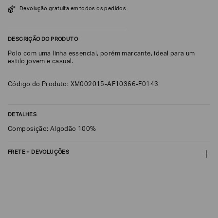
SOBRENOME*
Devolução gratuita em todos os pedidos
DESCRIÇÃO DO PRODUTO
DATA
DE
Polo com uma linha essencial, porém marcante, ideal para um
NASCIMENTO*
estilo jovem e casual.
Código do Produto: XM002015-AF10366-F0143
Estou
DETALHES
interessado
nas
Composição: Algodão 100%
seguintes
Marcas
e
tópicos
:
FRETE + DEVOLUÇÕES
Selecionar
CALCULAR FRETE
todos
Giorgio
CALCULAR
Armani
Não sei meu CEP
Emporio
Armani