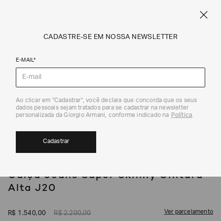
SPRING SUMMER SALE
ARMANI.COM.BR
0
CADASTRE-SE EM NOSSA NEWSLETTER
E-MAIL*
Jeans
1
/
6
Ao clicar em "Cadastrar", você declara que concorda que os seus
dados pessoais sejam tratados para se cadastrar na newsletter
30%
personalizada da Giorgio Armani, conforme indicado na
Política
.
Cadastrar
EMPORIO ARMANI
Calça Jeans Super Skinny Cintura
Alta J20
Ver parcelamento
R$
1
.
540
,
00
R$
2
.
200
,
00