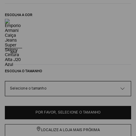
ESCOLHA A COR
Azul
ESCOLHA O TAMANHO
Poderia
nos
Selecione o tamanho
contar
mais
sobre
você?
POR FAVOR, SELECIONE O TAMANHO
NOME*
LOCALIZE A LOJA MAIS PRÓXIMA