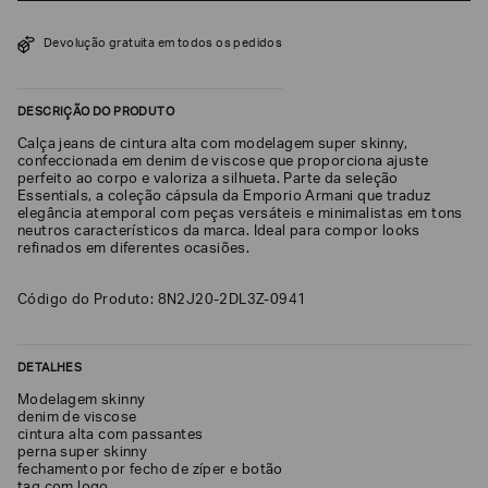
SOBRENOME*
Devolução gratuita em todos os pedidos
DATA
DESCRIÇÃO DO PRODUTO
DE
NASCIMENTO*
Calça jeans de cintura alta com modelagem super skinny,
confeccionada em denim de viscose que proporciona ajuste
perfeito ao corpo e valoriza a silhueta. Parte da seleção
Essentials, a coleção cápsula da Emporio Armani que traduz
elegância atemporal com peças versáteis e minimalistas em tons
neutros característicos da marca. Ideal para compor looks
refinados em diferentes ocasiões.
Estou
interessado
nas
seguintes
Código do Produto: 8N2J20-2DL3Z-0941
Marcas
e
tópicos
:
Selecionar
DETALHES
todos
Modelagem skinny
denim de viscose
Giorgio
Armani
cintura alta com passantes
perna super skinny
Emporio
fechamento por fecho de zíper e botão
Armani