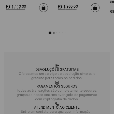
co
R$
1
.
440
,
00
R$
1
.
960
,
00
R$
2
.
400
,
00
R$
2
.
800
,
00
R
DEVOLUÇÕES GRATUITAS
Oferecemos um serviço de devolução simples e
gratuito para todos os pedidos.
PAGAMENTOS SEGUROS
Todas as transações são completamente seguras,
graças ao nosso sistema avançado de pagamento
com criptografia de dados.
ATENDIMENTO AO CLIENTE
Entre em contato para qualquer informação -