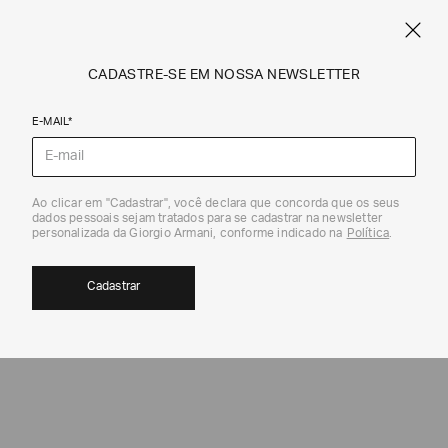
SPRING SUMMER SALE
ARMANI.COM.BR
0
CADASTRE-SE EM NOSSA NEWSLETTER
E-MAIL*
Jeans
Ao clicar em "Cadastrar", você declara que concorda que os seus
dados pessoais sejam tratados para se cadastrar na newsletter
30%
personalizada da Giorgio Armani, conforme indicado na
Política
.
Cadastrar