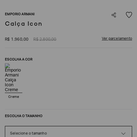
SOBRENOME*
EMPORIO ARMANI
Calça Icon
DATA
DE
NASCIMENTO*
Ver parcelamento
R$
1
.
960
,
00
R$
2
.
800
,
00
ESCOLHA A COR
Estou
interessado
nas
seguintes
Marcas
e
tópicos
:
Creme
Selecionar
todos
ESCOLHA O TAMANHO
Giorgio
Armani
Emporio
Selecione o tamanho
Armani