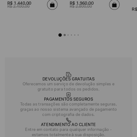
R$
1
.
440
,
00
R$
1
.
960
,
00
R$
2
.
400
,
00
R$
2
.
800
,
00
R
DEVOLUÇÕES GRATUITAS
Oferecemos um serviço de devolução simples e
gratuito para todos os pedidos.
PAGAMENTOS SEGUROS
Todas as transações são completamente seguras,
graças ao nosso sistema avançado de pagamento
com criptografia de dados.
ATENDIMENTO AO CLIENTE
Entre em contato para qualquer informação -
estamos totalmente à sua disposição.