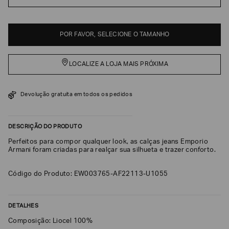
EA7
Armani
POR FAVOR, SELECIONE O TAMANHO
Exchange
Produtos
Femininos
LOCALIZE A LOJA MAIS PRÓXIMA
Produtos
Masculinos
Devolução gratuita em todos os pedidos
Armani/Silos
Armani
DESCRIÇÃO DO PRODUTO
Values
Perfeitos para compor qualquer look, as calças jeans Emporio
Armani foram criadas para realçar sua silhueta e trazer conforto.
Confirmar
suas
preferências
Código do Produto: EW003765-AF22113-U1055
DETALHES
Composição: Liocel 100%