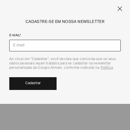
SPRING SUMMER SALE
ARMANI.COM.BR
0
CADASTRE-SE EM NOSSA NEWSLETTER
E-MAIL*
Calças e Shorts
Ao clicar em "Cadastrar", você declara que concorda que os seus
dados pessoais sejam tratados para se cadastrar na newsletter
personalizada da Giorgio Armani, conforme indicado na
Política
.
Cadastrar