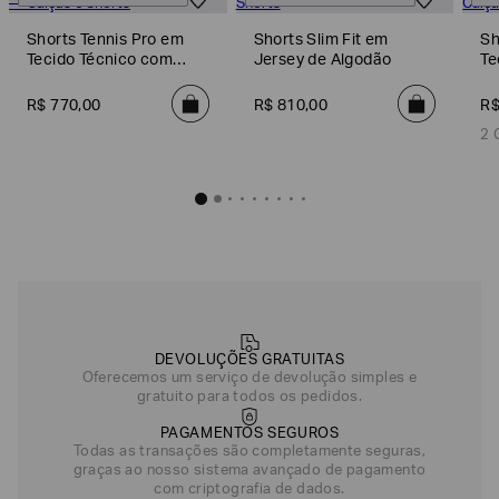
Shorts Tennis Pro em
Shorts Slim Fit em
Sh
Tecido Técnico com
Jersey de Algodão
Te
Ventus7
V
R$
770
,
00
R$
810
,
00
R
2 
DEVOLUÇÕES GRATUITAS
Oferecemos um serviço de devolução simples e
gratuito para todos os pedidos.
PAGAMENTOS SEGUROS
Todas as transações são completamente seguras,
graças ao nosso sistema avançado de pagamento
com criptografia de dados.