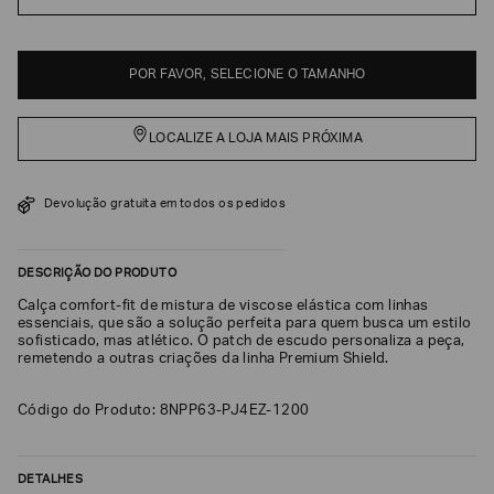
EA7
Armani
POR FAVOR, SELECIONE O TAMANHO
Exchange
Produtos
Femininos
LOCALIZE A LOJA MAIS PRÓXIMA
Produtos
Masculinos
Devolução gratuita em todos os pedidos
Armani/Silos
Armani
DESCRIÇÃO DO PRODUTO
Values
Calça comfort-fit de mistura de viscose elástica com linhas
essenciais, que são a solução perfeita para quem busca um estilo
Confirmar
sofisticado, mas atlético. O patch de escudo personaliza a peça,
suas
remetendo a outras criações da linha Premium Shield.
preferências
Código do Produto: 8NPP63-PJ4EZ-1200
DETALHES