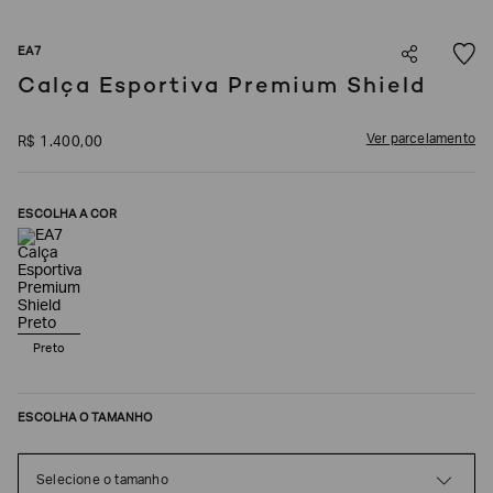
SOBRENOME*
EA7
Calça Esportiva Premium Shield
DATA
DE
NASCIMENTO*
Ver parcelamento
R$
1
.
400
,
00
ESCOLHA A COR
Estou
interessado
nas
seguintes
Marcas
e
tópicos
:
Preto
Selecionar
todos
ESCOLHA O TAMANHO
Giorgio
Armani
Emporio
Selecione o tamanho
Armani