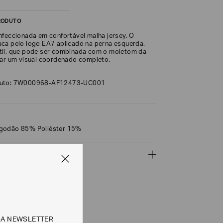
RODUTO
nfeccionada em confortável malha jersey. O
ca pelo logo EA7 aplicado na perna esquerda.
til, que pode ser combinada com o moletom da
iar um visual coordenado completo.
duto: 7W000968-AF12473-UC001
godão 85% Poliéster 15%
ÇÕES
CALCULAR
SA NEWSLETTER