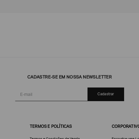
Emporio
EA7
Armani
Armani
Exchange
CADASTRE-SE EM NOSSA NEWSLETTER
Produtos
Armani/Silos
Armani
Masculinos
Values
Cadastrar
TERMOS E POLÍTICAS
CORPORATIV