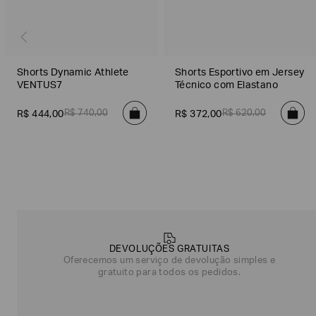
Shorts Dynamic Athlete
Shorts Esportivo em Jersey
VENTUS7
Técnico com Elastano
R$
740
,
00
R$
620
,
00
R$
444
,
00
R$
372
,
00
Poderia
nos
contar
mais
DEVOLUÇÕES GRATUITAS
sobre
Oferecemos um serviço de devolução simples e
você?
gratuito para todos os pedidos.
NOME*
SOBRENOME*