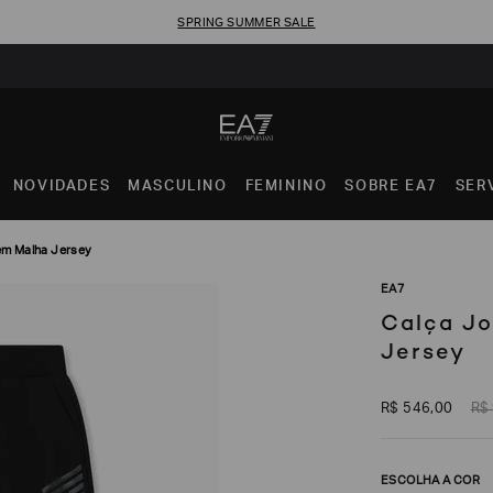
SPRING SUMMER SALE
NOVIDADES
MASCULINO
FEMININO
SOBRE EA7
SER
em Malha Jersey
EA7
Calça Jo
Jersey
R$
546
,
00
R$
ESCOLHA A COR