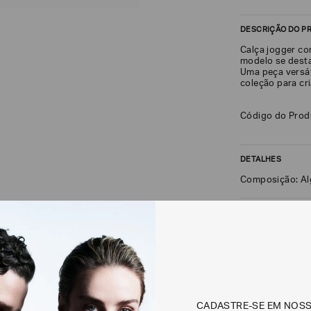
DESCRIÇÃO DO P
Calça jogger co
modelo se desta
Uma peça versá
coleção para cr
Código do Pro
DETALHES
Composição: Al
FRETE + DEVOLU
CALCULAR FRETE
Não sei meu CEP
CADASTRE-SE EM NOS