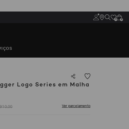
0
0
VIÇOS
gger Logo Series em Malha
Ver parcelamento
910
,
00