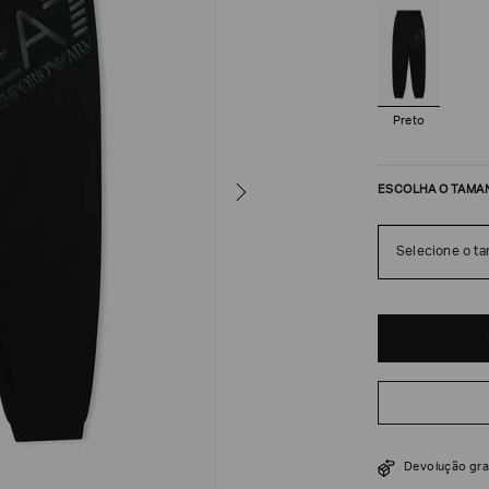
Preto
ESCOLHA O TAMA
Selecione o t
R$
546
R$
910
Devolução gra