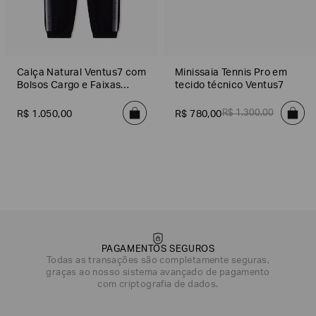
Calça Natural Ventus7 com
Minissaia Tennis Pro em
Bolsos Cargo e Faixas
tecido técnico Ventus7
Laterais
R$
1
.
300
,
00
R$
1
.
050
,
00
R$
780
,
00
PAGAMENTOS SEGUROS
Todas as transações são completamente seguras,
graças ao nosso sistema avançado de pagamento
com criptografia de dados.
DATA DE NASCIMENTO*