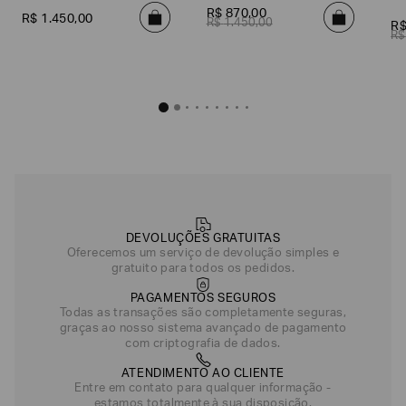
R$
870
,
00
R$
1
.
450
,
00
R$
1
.
450
,
00
R
R$
DEVOLUÇÕES GRATUITAS
Oferecemos um serviço de devolução simples e
gratuito para todos os pedidos.
PAGAMENTOS SEGUROS
Todas as transações são completamente seguras,
graças ao nosso sistema avançado de pagamento
com criptografia de dados.
ATENDIMENTO AO CLIENTE
Entre em contato para qualquer informação -
estamos totalmente à sua disposição.