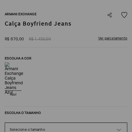
SOBRENOME*
ARMANI EXCHANGE
Calça Boyfriend Jeans
DATA
DE
NASCIMENTO*
Ver parcelamento
R$
870
,
00
R$
1
.
450
,
00
ESCOLHA A COR
Estou
interessado
nas
seguintes
Marcas
e
tópicos
:
Azul
Selecionar
todos
Giorgio
ESCOLHA O TAMANHO
Armani
Emporio
Selecione o tamanho
Armani