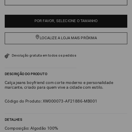
EA7
Armani
POR FAVOR, SELECIONE O TAMANHO
Exchange
Produtos
Femininos
LOCALIZE A LOJA MAIS PRÓXIMA
Produtos
Masculinos
Devolução gratuita em todos os pedidos
Armani/Silos
Armani
Values
DESCRIÇÃO DO PRODUTO
Calça jeans boyfriend com corte moderno e personalidade
marcante, criado para quem vive a cidade com estilo.
Confirmar
suas
preferências
Código do Produto: XW000073-AF21886-MB001
DETALHES
Composição: Algodão 100%