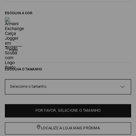
ESCOLHA A COR
Preto
ESCOLHA O TAMANHO
Poderia
nos
Selecione o tamanho
contar
mais
sobre
você?
POR FAVOR, SELECIONE O TAMANHO
NOME*
LOCALIZE A LOJA MAIS PRÓXIMA