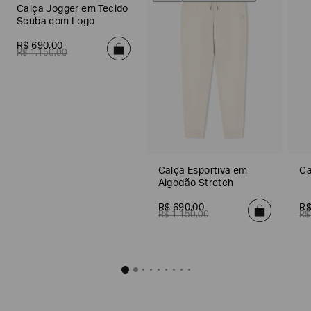
Calça Jogger em Tecido
Scuba com Logo
R$
690
,
00
R$
1
.
150
,
00
Calça Esportiva em
Ca
Algodão Stretch
R$
690
,
00
R
R$
1
.
150
,
00
R$