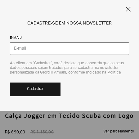
CUPOM SALE10: +10% OFF ADICIONAL NAS EXCLUSIVIDADES ONLINE
EM SALE A|X
ARMANI.COM.BR
0
CADASTRE-SE EM NOSSA NEWSLETTER
E-MAIL*
Calças
Ao clicar em "Cadastrar", você declara que concorda que os seus
1
/
5
dados pessoais sejam tratados para se cadastrar na newsletter
40%
personalizada da Giorgio Armani, conforme indicado na
Política
.
Cadastrar
ARMANI EXCHANGE
Calça Jogger em Tecido Scuba com Logo
Ver parcelamento
R$
690
,
00
R$
1
.
150
,
00