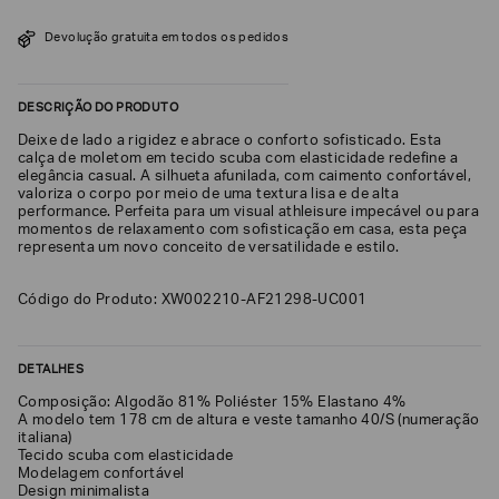
SOBRENOME*
Devolução gratuita em todos os pedidos
DESCRIÇÃO DO PRODUTO
DATA
DE
NASCIMENTO*
Deixe de lado a rigidez e abrace o conforto sofisticado. Esta
calça de moletom em tecido scuba com elasticidade redefine a
elegância casual. A silhueta afunilada, com caimento confortável,
valoriza o corpo por meio de uma textura lisa e de alta
performance. Perfeita para um visual athleisure impecável ou para
momentos de relaxamento com sofisticação em casa, esta peça
representa um novo conceito de versatilidade e estilo.
Estou
interessado
nas
seguintes
Código do Produto: XW002210-AF21298-UC001
Marcas
e
tópicos
:
DETALHES
Selecionar
todos
Composição: Algodão 81% Poliéster 15% Elastano 4%
A modelo tem 178 cm de altura e veste tamanho 40/S (numeração
Giorgio
italiana)
Armani
Tecido scuba com elasticidade
Modelagem confortável
Emporio
Design minimalista
Armani