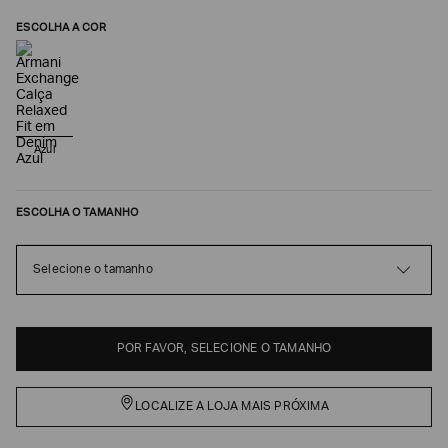
ESCOLHA A COR
Azul
ESCOLHA O TAMANHO
Poderia
Selecione o tamanho
nos
contar
mais
sobre
você?
POR FAVOR, SELECIONE O TAMANHO
NOME*
LOCALIZE A LOJA MAIS PRÓXIMA