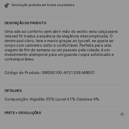
SOBRENOME*
Devolução gratuita em todos os pedidos
DESCRIÇÃO DO PRODUTO
DATA
DE
Uma ode ao conforto sem abrir mão do estilo: esta calça jeans
NASCIMENTO*
relaxed fit traduz a essência da elegância descomplicada. O
denim azul claro, leve e macio graças ao lyocell, se ajusta ao
corpo com caimento solto e confortável. Perfeita para uma
viagem de fim de semana ou um passeio pela cidade, é um
investimento atemporal para um guarda-roupa sofisticado e
contemporâneo.
Estou
interessado
Código do Produto: XW000100-AF21338-MB001
nas
seguintes
Marcas
e
tópicos
:
DETALHES
Selecionar
Composição: Algodão 55% Liocel 41% Celulose 4%
todos
Giorgio
FRETE + DEVOLUÇÕES
Armani
CALCULAR FRETE
Emporio
Armani