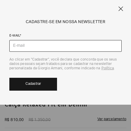
CUPOM SALE10: +10% OFF ADICIONAL NAS EXCLUSIVIDADES ONLINE
EM SALE A|X
ARMANI.COM.BR
0
CADASTRE-SE EM NOSSA NEWSLETTER
E-MAIL*
Jeans
1
/
5
Ao clicar em "Cadastrar", você declara que concorda que os seus
dados pessoais sejam tratados para se cadastrar na newsletter
40%
personalizada da Giorgio Armani, conforme indicado na
Política
.
Cadastrar
ARMANI EXCHANGE
Calça Relaxed Fit em Denim
Ver parcelamento
R$
810
,
00
R$
1
.
350
,
00