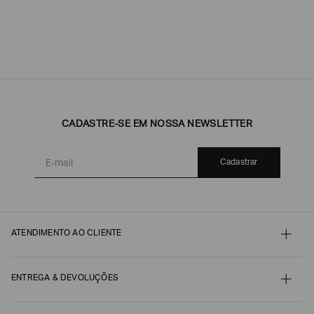
CADASTRE-SE EM NOSSA NEWSLETTER
Cadastrar
ATENDIMENTO AO CLIENTE
Contato
Meu pedido
Minha conta
ENTREGA & DEVOLUÇÕES
Pagamento
Nossos serviços
Envio e Embalagem
Guia de Tamanhos
Acompanhe seu Pedido