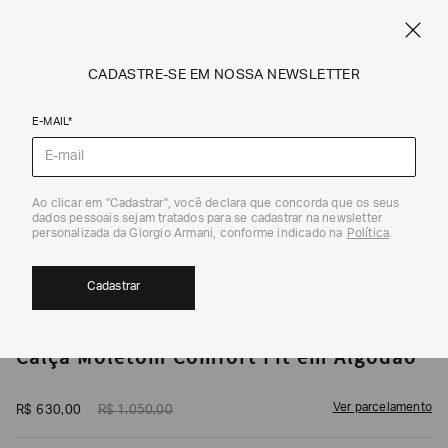
CUPOM SALE10: +10% OFF ADICIONAL NAS EXCLUSIVIDADES ONLINE
EM SALE A|X
ARMANI.COM.BR
0
CADASTRE-SE EM NOSSA NEWSLETTER
E-MAIL*
Calças
1
/
5
Ao clicar em "Cadastrar", você declara que concorda que os seus
dados pessoais sejam tratados para se cadastrar na newsletter
EXCLUSIVIDADE ONLINE
40%
CUPOM SALE10
personalizada da Giorgio Armani, conforme indicado na
Política
.
Cadastrar
ARMANI EXCHANGE
Calça Moletom Comfort Fit em Algodão
Ver parcelamento
R$
630
,
00
R$
1
.
050
,
00