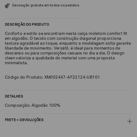
SOBRENOME*
Devolução gratuita em todos os pedidos
DESCRIÇÃO DO PRODUTO
DATA
DE
Conforto e estilo se encontram nesta calça moletom comfort fit
NASCIMENTO*
em algodão. O tecido com construção diagonal proporciona
textura agradável ao toque, enquanto a modelagem solta garante
liberdade de movimento. Versátil, é ideal para momentos de
descanso ou para composições casuais no dia a dia. O design
clean valoriza a qualidade do material com uma proposta
minimalista.
Estou
interessado
Código do Produto: XM002447-AF22124-UB101
nas
seguintes
Marcas
e
tópicos
:
DETALHES
Selecionar
Composição: Algodão 100%
todos
Giorgio
FRETE + DEVOLUÇÕES
Armani
CALCULAR FRETE
Emporio
Armani