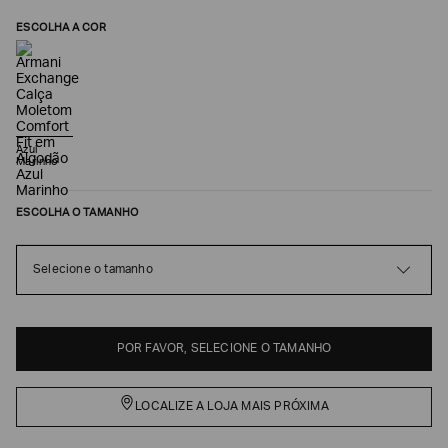
ESCOLHA A COR
Azul
Marinho
ESCOLHA O TAMANHO
Poderia
Selecione o tamanho
nos
contar
mais
sobre
você?
POR FAVOR, SELECIONE O TAMANHO
NOME*
LOCALIZE A LOJA MAIS PRÓXIMA