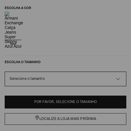
ESCOLHA A COR
Azul
ESCOLHA O TAMANHO
Poderia
Selecione o tamanho
nos
contar
mais
sobre
você?
POR FAVOR, SELECIONE O TAMANHO
NOME*
LOCALIZE A LOJA MAIS PRÓXIMA