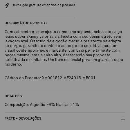
SOBRENOME*
Devolução gratuita em todos os pedidos
DESCRIÇÃO DO PRODUTO
DATA
DE
Com caimento que se ajusta como uma segunda pele, esta calça
NASCIMENTO*
jeans super skinny valoriza a silhueta com seu denim stretch em
lavagem azul. O tecido de algodão macio e resistente se adapta
ao corpo, garantindo conforto ao longo do uso. Ideal para um
visual contemporâneo e marcante, combina perfeitamente com
peças minimalistas e salto alto, destacando sua proposta
sofisticada e confiante. Um item essencial para um guarda-roupa
moderno.
Estou
interessado
nas
seguintes
Código do Produto: XM001512-AF24015-MB001
Marcas
e
tópicos
:
DETALHES
Selecionar
todos
Composição: Algodão 99% Elastano 1%
Giorgio
Armani
FRETE + DEVOLUÇÕES
Emporio
CALCULAR FRETE
Armani