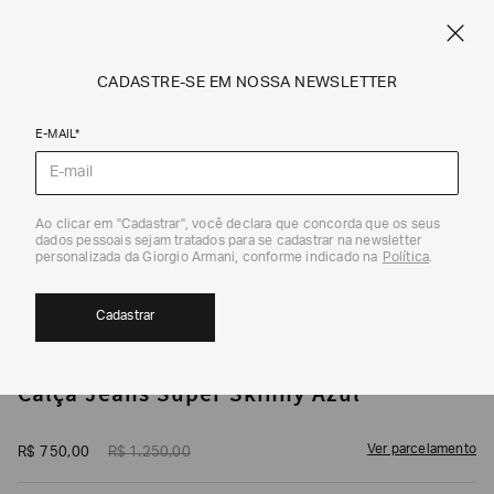
CUPOM SALE10: +10% OFF ADICIONAL NAS EXCLUSIVIDADES ONLINE
EM SALE A|X
ARMANI.COM.BR
0
CADASTRE-SE EM NOSSA NEWSLETTER
E-MAIL*
Jeans
1
/
4
Ao clicar em "Cadastrar", você declara que concorda que os seus
dados pessoais sejam tratados para se cadastrar na newsletter
EXCLUSIVIDADE ONLINE
40%
CUPOM SALE10
personalizada da Giorgio Armani, conforme indicado na
Política
.
Cadastrar
ARMANI EXCHANGE
Calça Jeans Super Skinny Azul
Ver parcelamento
R$
750
,
00
R$
1
.
250
,
00