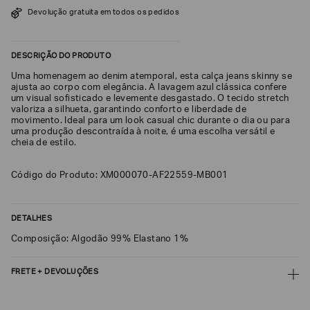
SOBRENOME*
Devolução gratuita em todos os pedidos
DESCRIÇÃO DO PRODUTO
DATA
DE
Uma homenagem ao denim atemporal, esta calça jeans skinny se
NASCIMENTO*
ajusta ao corpo com elegância. A lavagem azul clássica confere
um visual sofisticado e levemente desgastado. O tecido stretch
valoriza a silhueta, garantindo conforto e liberdade de
movimento. Ideal para um look casual chic durante o dia ou para
uma produção descontraída à noite, é uma escolha versátil e
cheia de estilo.
Estou
interessado
Código do Produto: XM000070-AF22559-MB001
nas
seguintes
Marcas
e
tópicos
:
DETALHES
Selecionar
Composição: Algodão 99% Elastano 1%
todos
Giorgio
FRETE + DEVOLUÇÕES
Armani
CALCULAR FRETE
Emporio
Armani