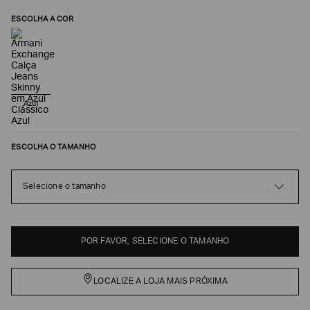
ESCOLHA A COR
Azul
ESCOLHA O TAMANHO
Poderia
Selecione o tamanho
nos
contar
mais
sobre
você?
POR FAVOR, SELECIONE O TAMANHO
NOME*
LOCALIZE A LOJA MAIS PRÓXIMA