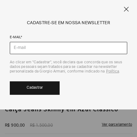
CUPOM SALE10: +10% OFF ADICIONAL NAS EXCLUSIVIDADES ONLINE
EM SALE A|X
ARMANI.COM.BR
0
CADASTRE-SE EM NOSSA NEWSLETTER
E-MAIL*
Jeans
1
/
4
Ao clicar em "Cadastrar", você declara que concorda que os seus
dados pessoais sejam tratados para se cadastrar na newsletter
40%
personalizada da Giorgio Armani, conforme indicado na
Política
.
Cadastrar
ARMANI EXCHANGE
Calça Jeans Skinny em Azul Clássico
Ver parcelamento
R$
900
,
00
R$
1
.
500
,
00