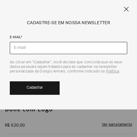
CUPOM SALE10: +10% OFF ADICIONAL NAS EXCLUSIVIDADES ONLINE
EM SALE A|X
ARMANI.COM.BR
0
CADASTRE-SE EM NOSSA NEWSLETTER
E-MAIL*
Bonés e Chapéus
1
/
4
Ao clicar em "Cadastrar", você declara que concorda que os seus
dados pessoais sejam tratados para se cadastrar na newsletter
personalizada da Giorgio Armani, conforme indicado na
Política
.
Cadastrar
ARMANI EXCHANGE
Boné com Logo
Ver parcelamento
R$
620
,
00