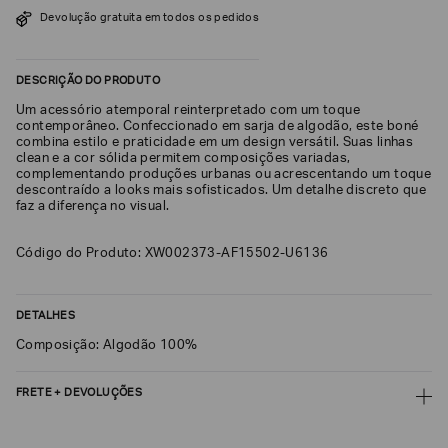
SOBRENOME*
Devolução gratuita em todos os pedidos
DESCRIÇÃO DO PRODUTO
DATA
DE
Um acessório atemporal reinterpretado com um toque
NASCIMENTO*
contemporâneo. Confeccionado em sarja de algodão, este boné
combina estilo e praticidade em um design versátil. Suas linhas
clean e a cor sólida permitem composições variadas,
complementando produções urbanas ou acrescentando um toque
descontraído a looks mais sofisticados. Um detalhe discreto que
faz a diferença no visual.
Estou
interessado
Código do Produto: XW002373-AF15502-U6136
nas
seguintes
Marcas
e
tópicos
:
DETALHES
Selecionar
Composição: Algodão 100%
todos
Giorgio
FRETE + DEVOLUÇÕES
Armani
CALCULAR FRETE
Emporio
Armani