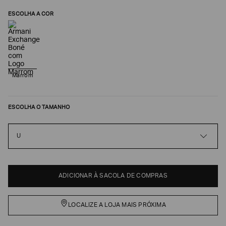
ESCOLHA A COR
Marrom
ESCOLHA O TAMANHO
Poderia
U
nos
contar
mais
sobre
você?
ADICIONAR À SACOLA DE COMPRAS
NOME*
LOCALIZE A LOJA MAIS PRÓXIMA