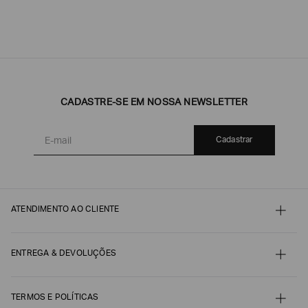
CADASTRE-SE EM NOSSA NEWSLETTER
Cadastrar
ATENDIMENTO AO CLIENTE
Contato
Meu pedido
Minha conta
ENTREGA & DEVOLUÇÕES
Pagamento
Nossos serviços
Envio e Embalagem
Guia de Tamanhos
Acompanhe seu Pedido
Guia de Cuidados
Devoluções, Trocas e Reembolsos
TERMOS E POLÍTICAS
Autenticidade