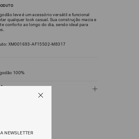
RODUTO
godão leve é um acessório versátil e funcional
ar qualquer look casual. Sua construção macia e
te conforto ao longo do dia, sendo ideal para
as.
duto: XM001693-AF15502-M8317
lgodão 100%
ÇÕES
CALCULAR
SA NEWSLETTER
e tipos de entrega são válidos apenas para este produto