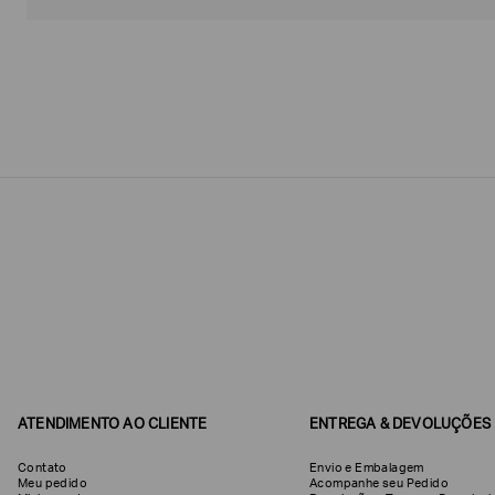
Estou
interessado
nas
seguintes
Marcas
e
tópicos
:
Selecionar
todos
Giorgio
Armani
Produtos
Femininos
Confirmar
suas
preferências
ATENDIMENTO AO CLIENTE
ENTREGA & DEVOLUÇÕES
Contato
Envio e Embalagem
Meu pedido
Acompanhe seu Pedido