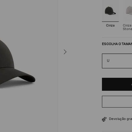
Cinza
Cinza
Ston
ESCOLHA O TAMA
U
R$
318
R$
530
Devolução gra