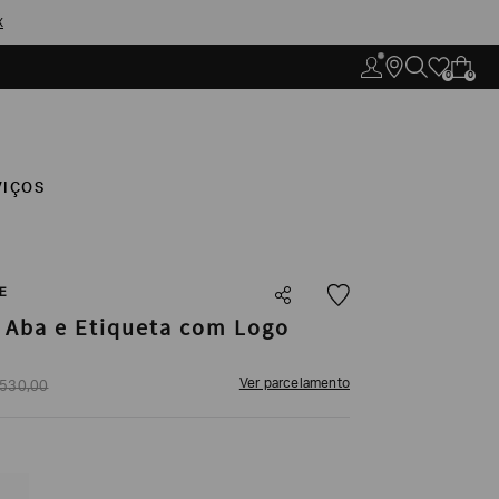
X
0
0
VIÇOS
E
Aba e Etiqueta com Logo
Ver parcelamento
530
,
00