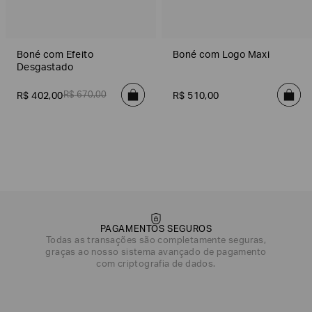
Boné com Efeito
Boné com Logo Maxi
Desgastado
R$
670
,
00
R$
402
,
00
R$
510
,
00
PAGAMENTOS SEGUROS
Todas as transações são completamente seguras,
graças ao nosso sistema avançado de pagamento
com criptografia de dados.
DATA DE NASCIMENTO*