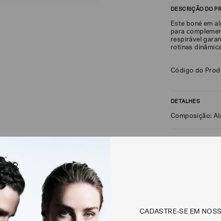
DESCRIÇÃO DO P
Este boné em al
para complement
respirável garan
rotinas dinâmic
Código do Pro
DETALHES
Composição: A
FRETE + DEVOLU
CALCULAR FRETE
Não sei meu CEP
CADASTRE-SE EM NOS
Os preços, prazos 