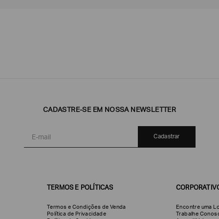
Emporio
EA7
Armani
CADASTRE-SE EM NOSSA NEWSLETTER
Armani
Exchange
Produtos
Armani/Silos
Armani
Masculinos
Values
Cadastrar
TERMOS E POLÍTICAS
CORPORATIV
Termos e Condições de Venda
Encontre uma Lo
Política de Privacidade
Trabalhe Conos