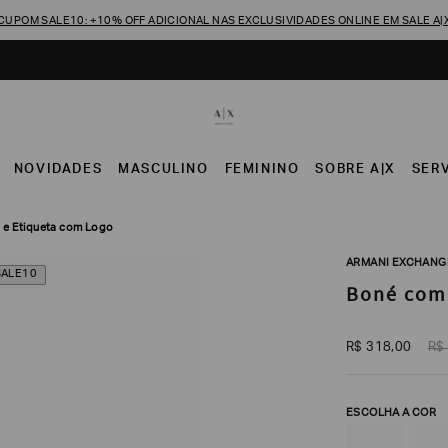
CUPOM SALE10: +10% OFF ADICIONAL NAS EXCLUSIVIDADES ONLINE EM SALE A|
NOVIDADES
MASCULINO
FEMININO
SOBRE A|X
SER
 e Etiqueta com Logo
ARMANI EXCHANG
SALE10
Boné com 
R$
318
,
00
R$
ESCOLHA A COR