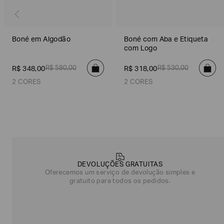
Boné em Algodão
Boné com Aba e Etiqueta
com Logo
R$
580
,
00
R$
530
,
00
R$
348
,
00
R$
318
,
00
2 CORES
2 CORES
Azul Marinho
Cinza
Cinza
Cinza Stone
Poderia
nos
contar
mais
DEVOLUÇÕES GRATUITAS
sobre
Oferecemos um serviço de devolução simples e
você?
gratuito para todos os pedidos.
NOME*
SOBRENOME*