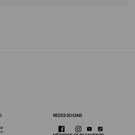
O
REDES SOCIAIS
ja
co