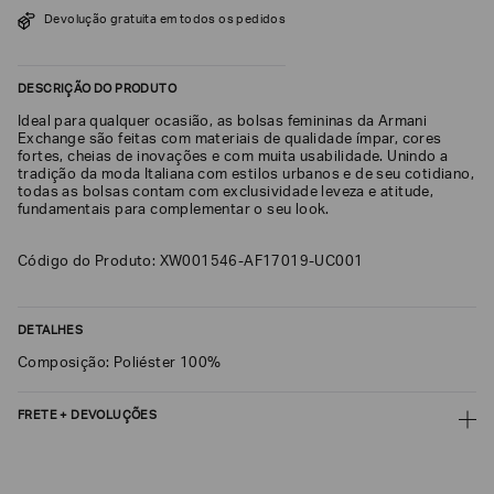
SOBRENOME*
Devolução gratuita em todos os pedidos
DESCRIÇÃO DO PRODUTO
DATA
DE
Ideal para qualquer ocasião, as bolsas femininas da Armani
NASCIMENTO*
Exchange são feitas com materiais de qualidade ímpar, cores
fortes, cheias de inovações e com muita usabilidade. Unindo a
tradição da moda Italiana com estilos urbanos e de seu cotidiano,
todas as bolsas contam com exclusividade leveza e atitude,
fundamentais para complementar o seu look.
Estou
Código do Produto: XW001546-AF17019-UC001
interessado
nas
seguintes
Marcas
e
DETALHES
tópicos
:
Composição: Poliéster 100%
Selecionar
todos
FRETE + DEVOLUÇÕES
Giorgio
Armani
CALCULAR FRETE
Emporio
Armani