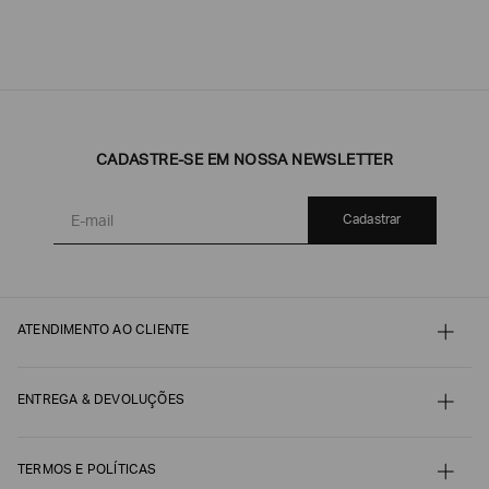
CADASTRE-SE EM NOSSA NEWSLETTER
Cadastrar
ATENDIMENTO AO CLIENTE
Contato
Meu pedido
Minha conta
ENTREGA & DEVOLUÇÕES
Pagamento
Nossos serviços
Envio e Embalagem
Guia de Tamanhos
Acompanhe seu Pedido
Guia de Cuidados
Devoluções, Trocas e Reembolsos
TERMOS E POLÍTICAS
Autenticidade