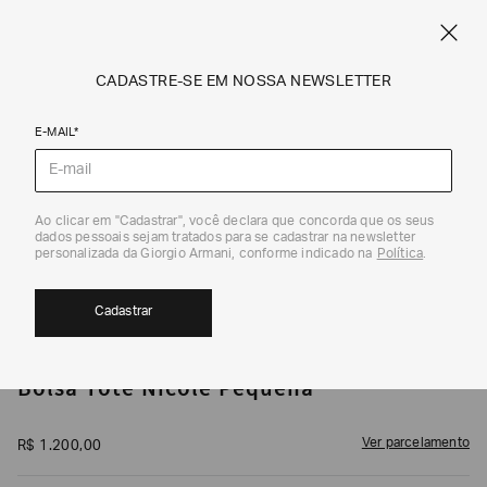
NE
FRETE STANDARD GRÁTIS EM COMPRAS A PARTIR DE R$ 1.500
ARMANI.COM.BR
0
CADASTRE-SE EM NOSSA NEWSLETTER
E-MAIL*
Bolsas
1
/
4
Ao clicar em "Cadastrar", você declara que concorda que os seus
dados pessoais sejam tratados para se cadastrar na newsletter
EXCLUSIVIDADE ONLINE
personalizada da Giorgio Armani, conforme indicado na
Política
.
Cadastrar
ARMANI EXCHANGE
Bolsa Tote Nicole Pequena
Ver parcelamento
R$
1
.
200
,
00