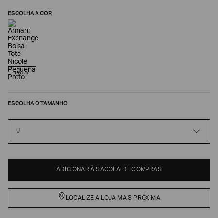
ESCOLHA A COR
Preto
ESCOLHA O TAMANHO
Poderia
U
nos
contar
mais
sobre
você?
ADICIONAR À SACOLA DE COMPRAS
NOME*
LOCALIZE A LOJA MAIS PRÓXIMA