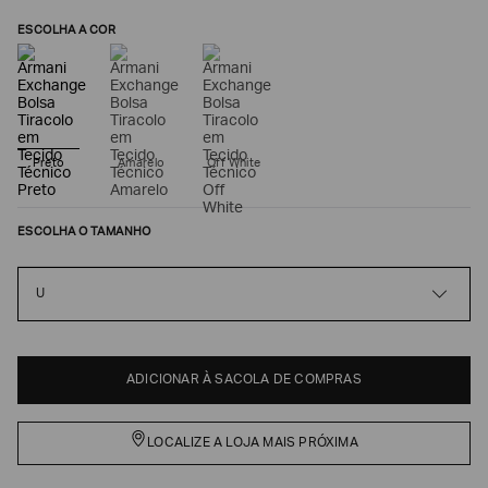
ESCOLHA A COR
Preto
Amarelo
Off White
ESCOLHA O TAMANHO
Poderia
U
nos
contar
mais
sobre
você?
ADICIONAR À SACOLA DE COMPRAS
NOME*
LOCALIZE A LOJA MAIS PRÓXIMA