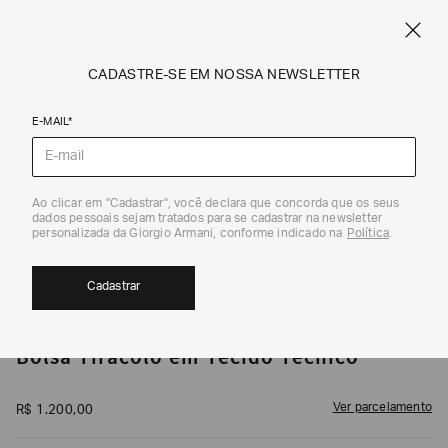
CUPOM SALE10: +10% OFF ADICIONAL NAS EXCLUSIVIDADES ONLINE
EM SALE A|X
ARMANI.COM.BR
0
CADASTRE-SE EM NOSSA NEWSLETTER
E-MAIL*
Bolsas
1
/
6
Ao clicar em "Cadastrar", você declara que concorda que os seus
dados pessoais sejam tratados para se cadastrar na newsletter
personalizada da Giorgio Armani, conforme indicado na
Política
.
Cadastrar
ARMANI EXCHANGE
Bolsa Tiracolo em Tecido Técnico
Ver parcelamento
R$
1
.
200
,
00