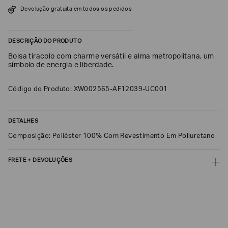
SOBRENOME*
Devolução gratuita em todos os pedidos
DESCRIÇÃO DO PRODUTO
DATA
DE
Bolsa tiracolo com charme versátil e alma metropolitana, um
NASCIMENTO*
símbolo de energia e liberdade.
Código do Produto: XW002565-AF12039-UC001
Estou
DETALHES
interessado
nas
Composição: Poliéster 100% Com Revestimento Em Poliuretano
seguintes
Marcas
e
tópicos
:
FRETE + DEVOLUÇÕES
Selecionar
CALCULAR FRETE
todos
Giorgio
CALCULAR
Armani
Não sei meu CEP
Emporio
Armani